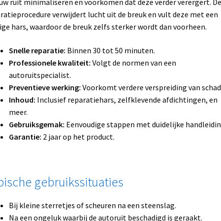
uw ruit minimaliseren en voorkomen dat deze verder verergert. D
ratieprocedure verwijdert lucht uit de breuk en vult deze met een
ige hars, waardoor de breuk zelfs sterker wordt dan voorheen.
Snelle reparatie:
Binnen 30 tot 50 minuten.
Professionele kwaliteit:
Volgt de normen van een
autoruitspecialist.
Preventieve werking:
Voorkomt verdere verspreiding van schad
Inhoud:
Inclusief reparatiehars, zelfklevende afdichtingen, en
meer.
Gebruiksgemak:
Eenvoudige stappen met duidelijke handleidin
Garantie:
2 jaar op het product.
pische gebruikssituaties
Bij kleine sterretjes of scheuren na een steenslag.
Na een ongeluk waarbij de autoruit beschadigd is geraakt.