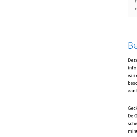
H
r
Be
Deze
info
van 
besc
aant
Geck
De G
sche
minu