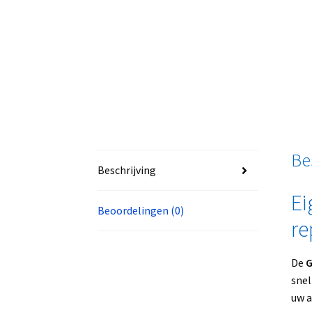
Be
Beschrijving
Ei
Beoordelingen (0)
re
De
G
snel
uw a