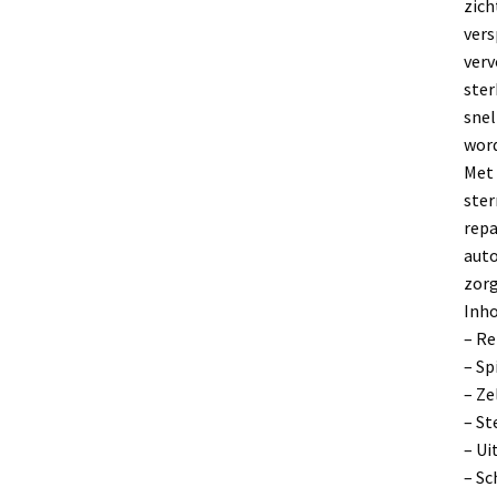
zich
vers
verv
ster
snel
word
Met 
ster
repa
auto
zorg
Inho
– Re
– Sp
– Ze
– St
– Ui
– Sc