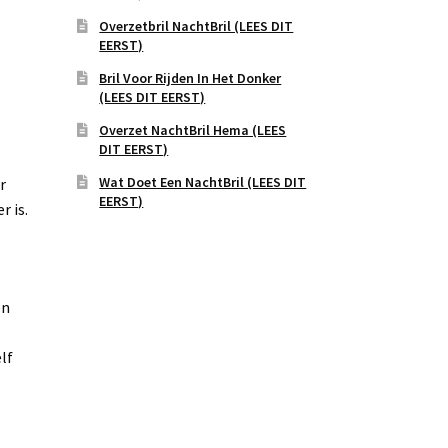
Overzetbril NachtBril (LEES DIT
EERST)
Bril Voor Rijden In Het Donker
(LEES DIT EERST)
Overzet NachtBril Hema (LEES
DIT EERST)
Wat Doet Een NachtBril (LEES DIT
r
EERST)
r is.
en
lf