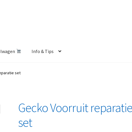
elwagen
Info & Tips
len Shop
Betalen en Verzenden
Blog
Contact
Klantenservice
eparatie set
Privacybeleid
Retourbeleid
Videos
Winkelwagen
Gecko Voorruit reparati
set