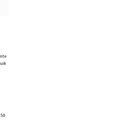
ante
uik
 50