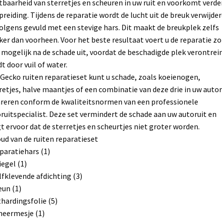
tbaarheid van sterretjes en scheuren in uw ruit en voorkomt verde
preiding. Tijdens de reparatie wordt de lucht uit de breuk verwijder
olgens gevuld met een stevige hars. Dit maakt de breukplek zelfs
ker dan voorheen. Voor het beste resultaat voert u de reparatie zo
 mogelijk na de schade uit, voordat de beschadigde plek verontrei
t door vuil of water.
Gecko ruiten reparatieset kunt u schade, zoals koeienogen,
retjes, halve maantjes of een combinatie van deze drie in uw autor
reren conform de kwaliteitsnormen van een professionele
ruitspecialist. Deze set vermindert de schade aan uw autoruit en
t ervoor dat de sterretjes en scheurtjes niet groter worden.
ud van de ruiten reparatieset
paratiehars (1)
iegel (1)
lfklevende afdichting (3)
eun (1)
thardingsfolie (5)
heermesje (1)