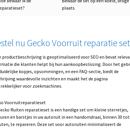
oe bewaar ik de
Bewaar de set op een koele, droge
eparatieset?
plaats.
stel nu Gecko Voorruit reparatie set
 productbeschrijving is geoptimaliseerd voor SEO en bevat relev
rmatie die klanten helpt bij hun aankoopbeslissing. Door het gebr
duidelijke kopjes, opsommingen, en een FAQ-sectie, biedt de
hrijving waardevolle inzichten en maakt het de pagina
rekkelijker voor zoekmachines.
o Voorruitreparatieset
ecko Ruiten reparatieset is een handige set om kleine sterretjes,
uren en barstjes in uw autoruit in een handomdraai, binnen 30 tot
ten, te repareren. Deze set voor autoruiten minimaliseert de