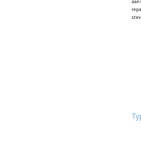
aan 
repa
stev
Ty