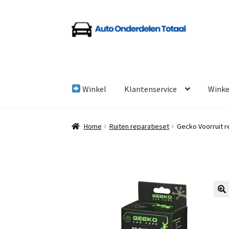
Ga
Ga
door
naar
naar
de
navigatie
inhoud
Winkel
Klantenservice
Wink
Home
Algemene Voorwaarden
Auto Onderde
Home
Ruiten reparatieset
Gecko Voorruit r
Linkpartners
My account
Over Ons
Overzicht