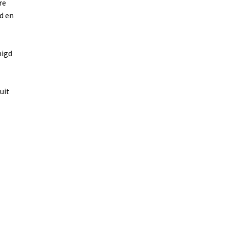
re
d en
nigd
uit