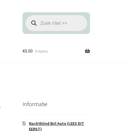
Producten
zoeken
€
0.00
0 items
e
Informatie
Nachtblind Bril Auto (LEES DIT
EERST)