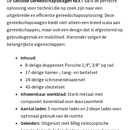
De
Gevulde Gereedschapswagen NEXT S8
is de perfecte
oplossing voor technici die op zoek zijn naar een
uitgebreide en efficiënte gereedschapsoplossing. Deze
gereedschapswagen biedt niet alleen een breed scala aan
gereedschappen, maar ook een design dat is afgestemd op
gebruiksgemak en mobiliteit. Hieronder volgen de
belangrijkste eigenschappen:
Inhoud:
8-delige doppenset Porsche 1/4”, 3/8” op rail
17-delige hamer-, tang- en beitelset
24-delige schroevendraaierset
43-delige sleutelset
Afneembaar werkblad:
Sterk metaal met
composiet bovenblad voor duurzaamheid
Aantal lades:
5 normale lades en 2 diepe lades voor
optimaal gebruik van de ruimte
Geleiders:
Uitgerust met 60kg telescopische