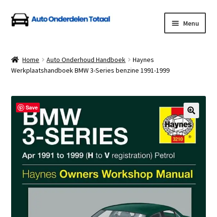
Ga
Ga
Menu
door
naar
naar
de
Home
navigatie
inhoud
Home
Auto Onderhoud Handboek
Haynes
Werkplaatshandboek BMW 3-Series benzine 1991-1999
Algemene Voorwaarden
Auto Onderdelen Shop
Save
Betalen en Verzenden
Blog
Contact
Klantenservice