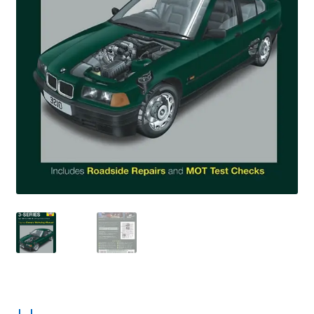
Linkpartners
My account
Over Ons
Overzicht
Privacybeleid
Retourbeleid
Videos
Winkelwagen