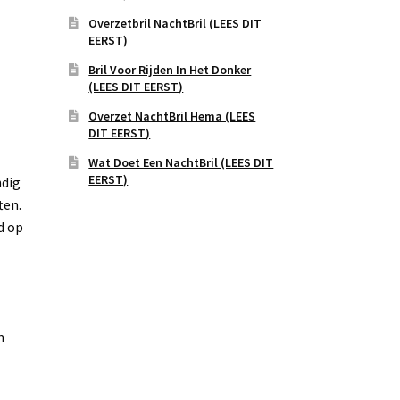
Overzetbril NachtBril (LEES DIT
EERST)
Bril Voor Rijden In Het Donker
(LEES DIT EERST)
Overzet NachtBril Hema (LEES
DIT EERST)
Wat Doet Een NachtBril (LEES DIT
EERST)
dig
ten.
d op
m