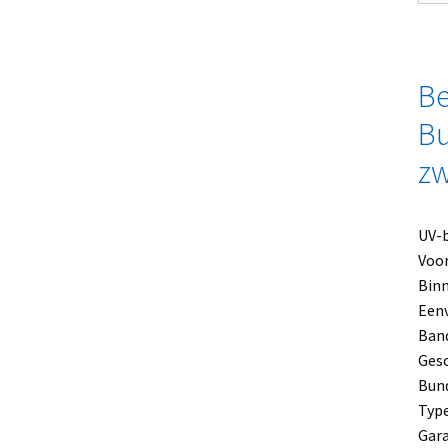
Be
Bu
zw
UV-b
Voor
Binn
Eenv
Band
Gesc
Bun
Type
Gara