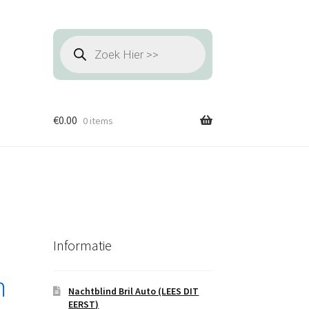
Producten
zoeken
€
0.00
0 items
Informatie
m
Nachtblind Bril Auto (LEES DIT
EERST)