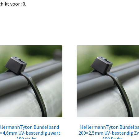
hikt voor : 0.
llermannTyton Bundelband
HellermannTyton Bundelb
×4,6mm UV-bestendig zwart
200×2,5mm UV-bestendig Z
100 stuks
100 Stuks