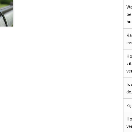
Wa
be
bu
Ka
ee
Ho
zi
ve
Is
de
Zi
Ho
ve