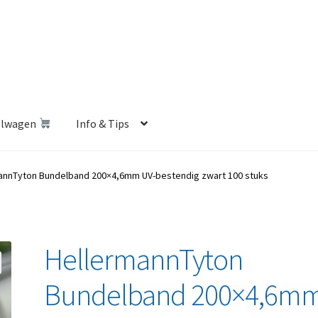
elwagen
Info & Tips
len Shop
Betalen en Verzenden
Blog
Contact
Klantenservice
annTyton Bundelband 200×4,6mm UV-bestendig zwart 100 stuks
Privacybeleid
Retourbeleid
Videos
Winkelwagen
HellermannTyton
Bundelband 200×4,6m