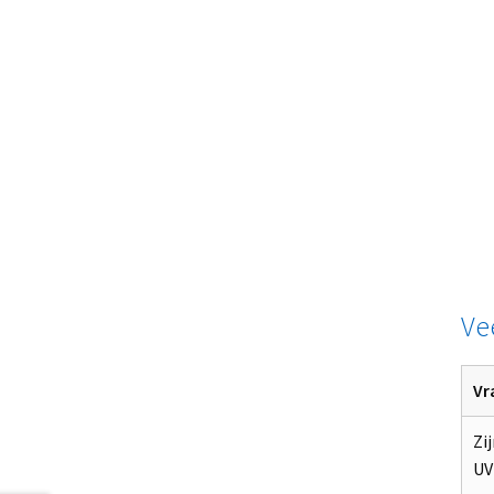
Ve
Vr
Zi
UV