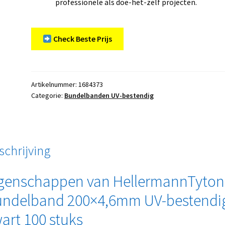
professionele als doe-het-zelf projecten.
Check Beste Prijs
Artikelnummer:
1684373
Categorie:
Bundelbanden UV-bestendig
schrijving
genschappen van HellermannTyton
ndelband 200×4,6mm UV-bestendi
art 100 stuks