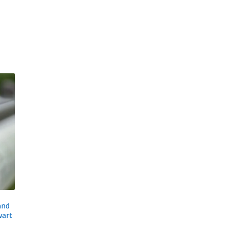
and
wart