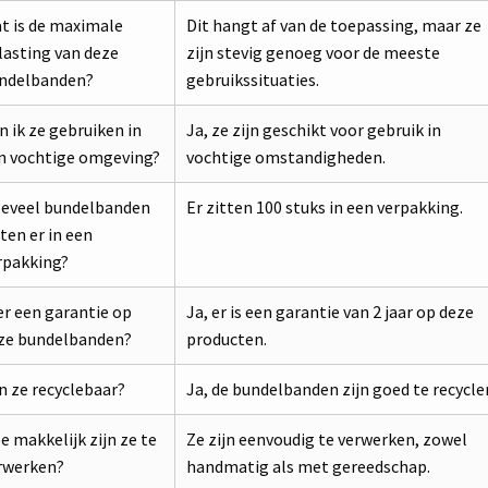
t is de maximale
Dit hangt af van de toepassing, maar ze
lasting van deze
zijn stevig genoeg voor de meeste
ndelbanden?
gebruikssituaties.
n ik ze gebruiken in
Ja, ze zijn geschikt voor gebruik in
n vochtige omgeving?
vochtige omstandigheden.
eveel bundelbanden
Er zitten 100 stuks in een verpakking.
tten er in een
rpakking?
 er een garantie op
Ja, er is een garantie van 2 jaar op deze
ze bundelbanden?
producten.
jn ze recyclebaar?
Ja, de bundelbanden zijn goed te recycle
e makkelijk zijn ze te
Ze zijn eenvoudig te verwerken, zowel
rwerken?
handmatig als met gereedschap.