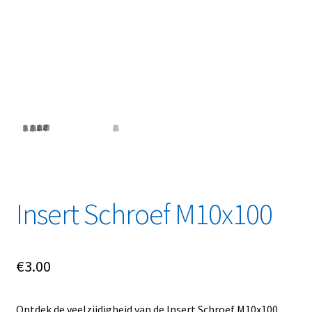
Linkpartners
My account
Over Ons
Overzicht
Privacybeleid
Retourbeleid
Insert Schroef M10x100
Videos
€
3.00
Winkelwagen
Ontdek de veelzijdigheid van de Insert Schroef M10x100,