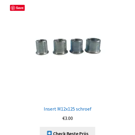
Save
Insert M12x125 schroef
€
3.00
Check Beste Prijs