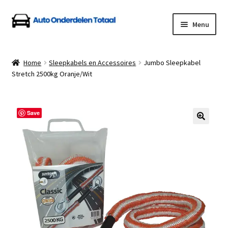
Ga
Ga
Menu
door
naar
naar
de
Home
navigatie
inhoud
Home
Sleepkabels en Accessoires
Jumbo Sleepkabel
Stretch 2500kg Oranje/Wit
Algemene Voorwaarden
Auto Onderdelen Shop
Save
Betalen en Verzenden
Blog
Contact
Klantenservice