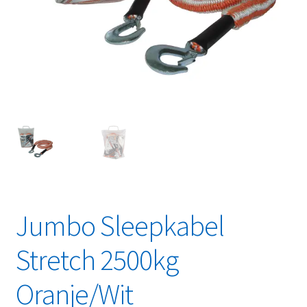
Linkpartners
My account
Over Ons
Overzicht
Privacybeleid
Retourbeleid
Jumbo Sleepkabel
Videos
Stretch 2500kg
Winkelwagen
Oranje/Wit