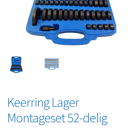
Linkpartners
My account
Over Ons
Overzicht
Privacybeleid
Retourbeleid
Keerring Lager
Videos
Montageset 52-delig
Winkelwagen