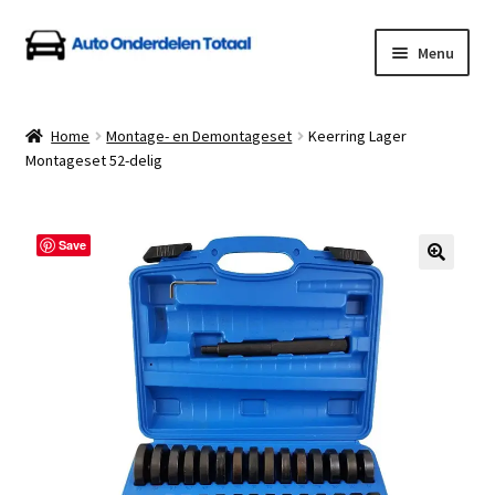
Ga
Ga
Menu
door
naar
naar
de
Home
navigatie
inhoud
Home
Montage- en Demontageset
Keerring Lager
Montageset 52-delig
Algemene Voorwaarden
Auto Onderdelen Shop
Save
Betalen en Verzenden
Blog
Contact
Klantenservice