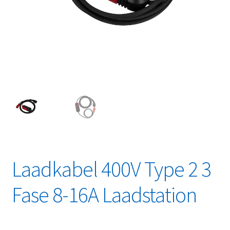
Linkpartners
My account
Over Ons
Overzicht
Privacybeleid
Retourbeleid
Laadkabel 400V Type 2 3
Videos
Fase 8-16A Laadstation
Winkelwagen