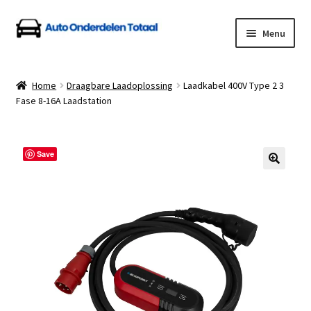
Ga
Ga
Menu
door
naar
naar
de
Home
navigatie
inhoud
Home
Draagbare Laadoplossing
Laadkabel 400V Type 2 3
Fase 8-16A Laadstation
Algemene Voorwaarden
Auto Onderdelen Shop
Save
Betalen en Verzenden
Blog
Contact
Klantenservice