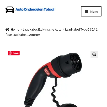
Ga
Ga
Menu
door
naar
naar
de
Home
navigatie
inhoud
Home
Laadkabel Elektrische Auto
Laadkabel Type2 32A 1-
fase laadkabel 10 meter
Algemene Voorwaarden
Auto Onderdelen Shop
Save
Betalen en Verzenden
Blog
Contact
Klantenservice