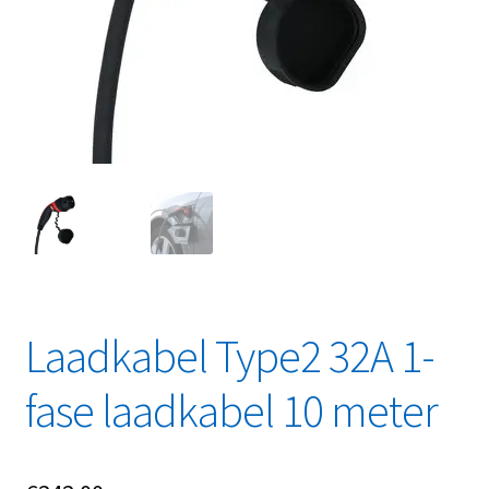
Linkpartners
My account
Over Ons
Overzicht
Privacybeleid
Retourbeleid
Laadkabel Type2 32A 1-
Videos
fase laadkabel 10 meter
Winkelwagen