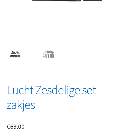
Linkpartners
My account
Over Ons
Overzicht
Privacybeleid
Retourbeleid
Lucht Zesdelige set
Videos
zakjes
Winkelwagen
€
69.00