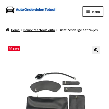
Ga
Ga
Menu
door
naar
naar
de
Home
navigatie
inhoud
Home
Demonteertools Auto
Lucht Zesdelige set zakjes
Algemene Voorwaarden
Auto Onderdelen Shop
Save
Betalen en Verzenden
Blog
Contact
Klantenservice