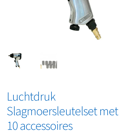
Linkpartners
My account
Over Ons
Overzicht
Privacybeleid
Retourbeleid
Luchtdruk
Videos
Slagmoersleutelset met
Winkelwagen
10 accessoires