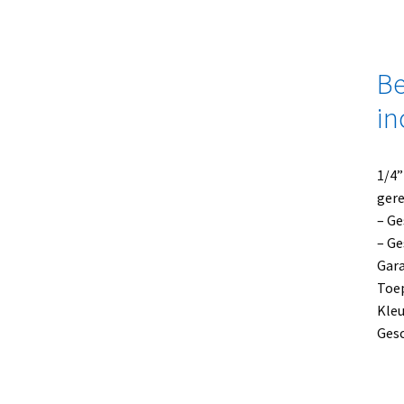
Be
in
1/4”
gere
– Ge
– Ge
Gara
Toep
Kleu
Gesc