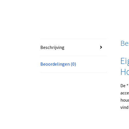
Be
Beschrijving
Ei
Beoordelingen (0)
Ho
De *
acce
houd
vind