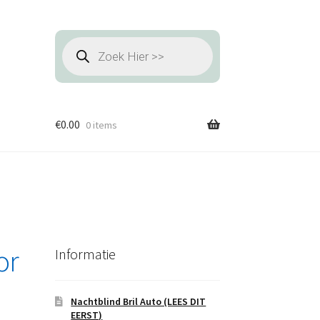
Producten
zoeken
€
0.00
0 items
or
Informatie
Nachtblind Bril Auto (LEES DIT
EERST)