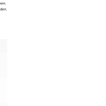
ken.
den.