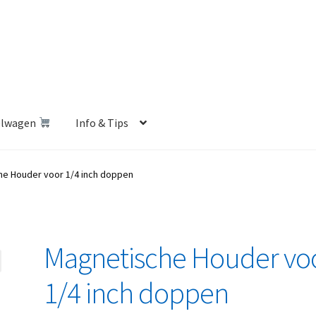
elwagen
Info & Tips
len Shop
Betalen en Verzenden
Blog
Contact
Klantenservice
e Houder voor 1/4 inch doppen
Privacybeleid
Retourbeleid
Videos
Winkelwagen
Magnetische Houder vo
1/4 inch doppen