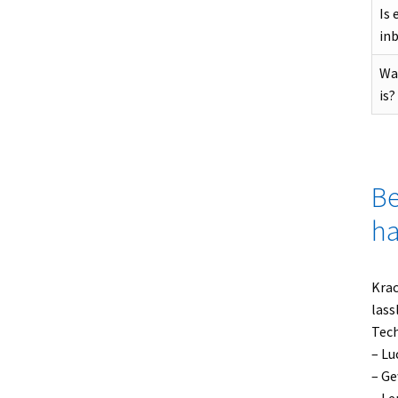
Is 
in
Wat
is?
Be
ha
Krac
lass
Tech
– Lu
– Ge
– Le