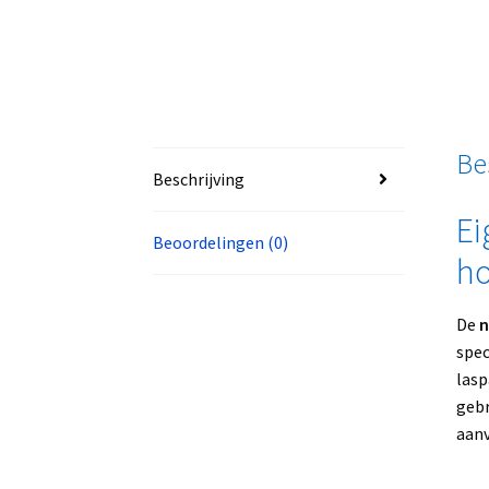
Be
Beschrijving
Ei
Beoordelingen (0)
ho
De
n
spec
lasp
gebr
aanv