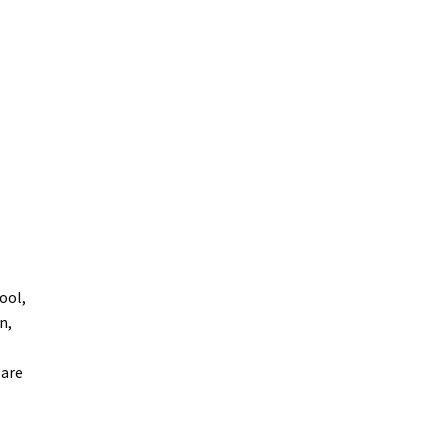
ool,
n,
bare