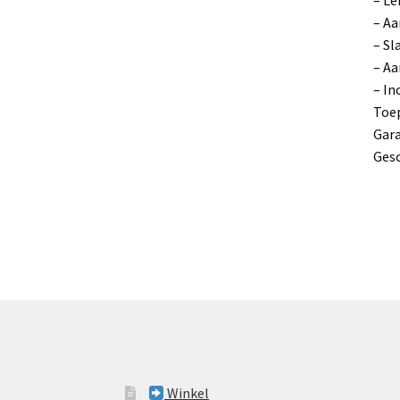
– Aa
– Sl
– Aa
– In
Toep
Gara
Gesc
Winkel