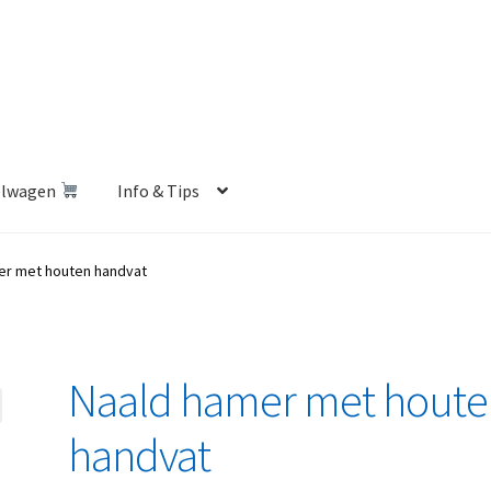
elwagen
Info & Tips
len Shop
Betalen en Verzenden
Blog
Contact
Klantenservice
er met houten handvat
Privacybeleid
Retourbeleid
Videos
Winkelwagen
Naald hamer met houte
handvat