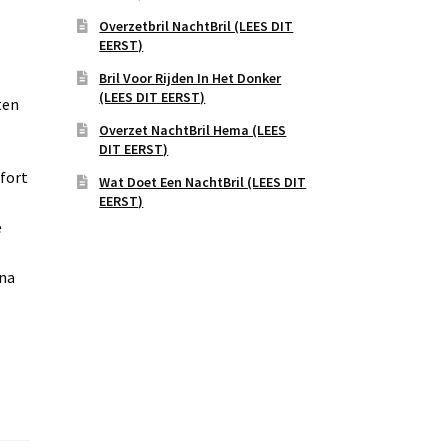
Overzetbril NachtBril (LEES DIT
EERST)
Bril Voor Rijden In Het Donker
(LEES DIT EERST)
ten
Overzet NachtBril Hema (LEES
DIT EERST)
fort
Wat Doet Een NachtBril (LEES DIT
EERST)
e
 na