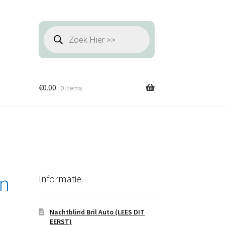
Producten
zoeken
€
0.00
0 items
n
Informatie
Nachtblind Bril Auto (LEES DIT
EERST)