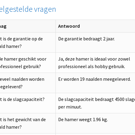
elgestelde vragen
aag
Antwoord
 is de garantie op de
De garantie bedraagt 2 jaar.
ald hamer?
de hamer geschikt voor
Ja, deze hamer is ideaal voor zowel
fessioneel gebruik?
professioneel als hobby gebruik.
eveel naalden worden
Er worden 19 naalden meegeleverd.
egeleverd?
 is de slagcapaciteit?
De slagcapaciteit bedraagt 4500 slag
per minuut.
 is het gewicht van de
De hamer weegt 1.96 kg.
ald hamer?