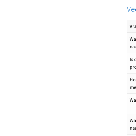
Ve
Vr
Wat
na
Is 
pro
Ho
me
Wat
Wat
na