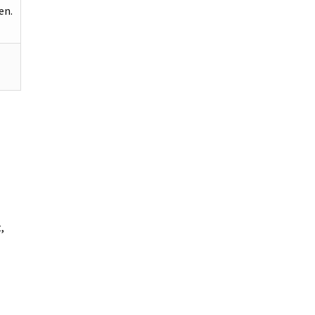
en.
,