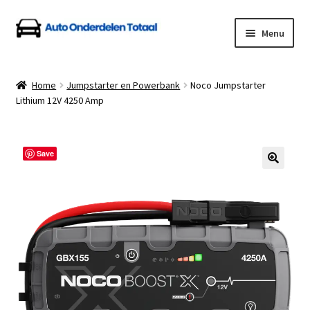
Ga
Ga
Menu
door
naar
naar
de
Home
navigatie
inhoud
Home
Jumpstarter en Powerbank
Noco Jumpstarter
Lithium 12V 4250 Amp
Algemene Voorwaarden
Auto Onderdelen Shop
Save
Betalen en Verzenden
Blog
Contact
Klantenservice