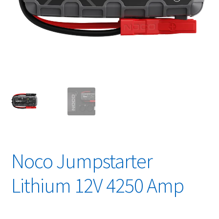
Linkpartners
My account
Over Ons
Overzicht
Privacybeleid
Retourbeleid
Noco Jumpstarter
Videos
Lithium 12V 4250 Amp
Winkelwagen