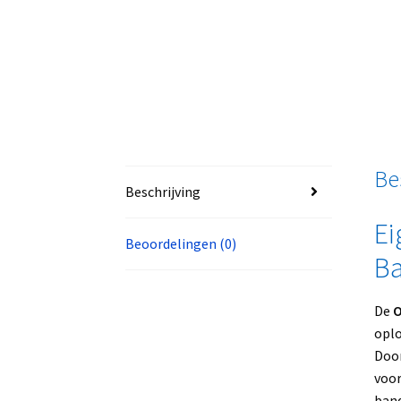
Be
Beschrijving
Ei
Beoordelingen (0)
Ba
De
O
oplo
Door
voor
band