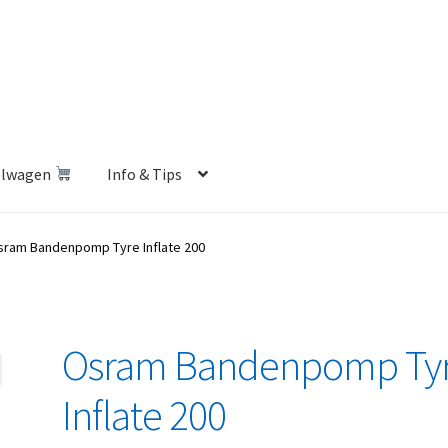
elwagen
Info & Tips
len Shop
Betalen en Verzenden
Blog
Contact
Klantenservice
sram Bandenpomp Tyre Inflate 200
Privacybeleid
Retourbeleid
Videos
Winkelwagen
Osram Bandenpomp Ty
Inflate 200