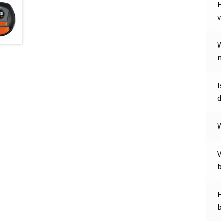
H
v
W
d
W
V
H
b