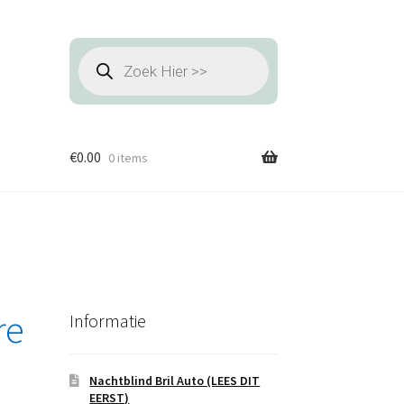
Producten
zoeken
€
0.00
0 items
re
Informatie
Nachtblind Bril Auto (LEES DIT
EERST)