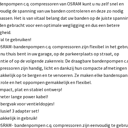
enpompen c.q. compressoren van OSRAM kunt u nu zelf snel en
oudig de spanning van uw banden controleren en deze zo nodig
assen. Het is van vitaal belang dat uw banden op de juiste spanni
en gebracht voor een optimale wegligging en dus een betere
igheid.
al te gebruiken!
SRAM-bandenpompen c.q. compressoren zijn flexibel in het gebr
 nu thuis bent in uw garage, op de parkeerplaats op straat, op
ntie of op de volgende zakenreis: De draagbare bandenpompen c.q
ressoren zijn handig, licht en dankzij hun compacte afmetingen
kkelijk op te bergen en te vervoeren. Ze maken elke bandenspan
role en het oppompen gemakkelijk en flexibel.
mpact, plat en stabiel ontwerp!
meter lange power kabel!
bergvak voor ventieldopjes!
clusief 3 adapter set!
kkelijk in gebruik!
SRAM- bandenpompen c.q. compressoren zijn eenvoudig te gebru