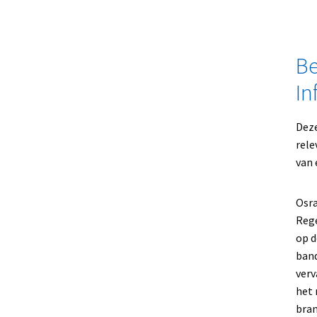
Be
In
Deze
rele
van 
Osr
Rege
op d
band
verv
het 
bran