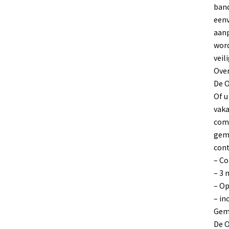
band
eenv
aanp
word
veil
Over
De O
Of u
vaka
comp
gema
cont
– Co
– 3 
– Op
– in
Gema
De O