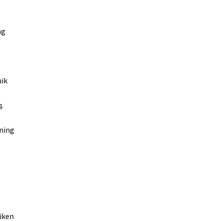
ng
uik
.
ning
iken