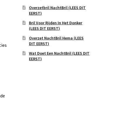
Overzetbril NachtBril (LEES DIT
EERST)
Bril Voor Rijden In Het Donker
(LEES DIT EERST)
Overzet NachtBril Hema (LEES
DIT EERST)
ties
Wat Doet Een NachtBril (LEES DIT
EERST)
nde