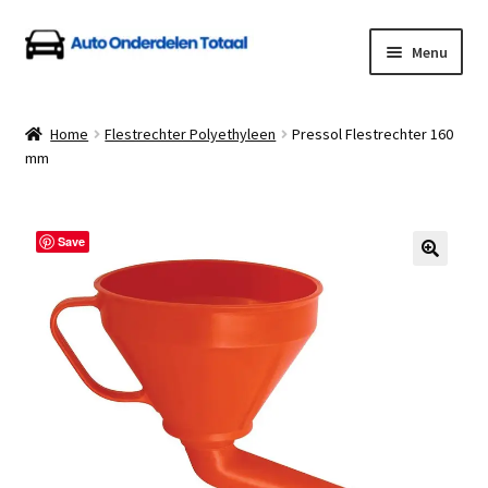
Ga
Ga
Menu
door
naar
naar
de
Home
navigatie
inhoud
Home
Flestrechter Polyethyleen
Pressol Flestrechter 160
mm
Algemene Voorwaarden
Auto Onderdelen Shop
Save
Betalen en Verzenden
Blog
Contact
Klantenservice