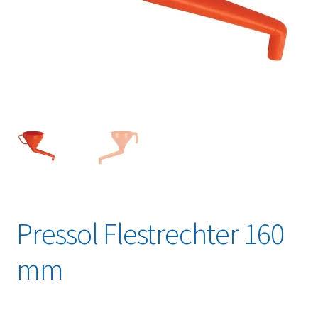
Linkpartners
My account
Over Ons
Overzicht
Privacybeleid
Retourbeleid
Pressol Flestrechter 160
Videos
mm
Winkelwagen