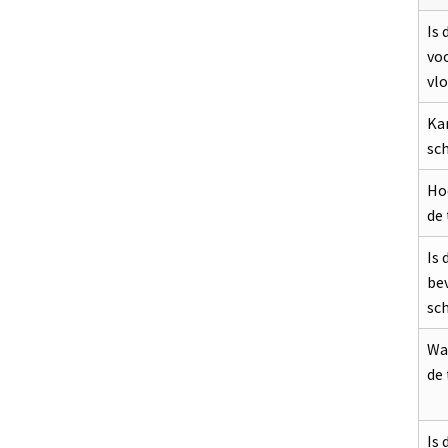
Is 
voo
vlo
Kan
sc
Hoe
de 
Is 
be
sc
Wa
de 
Is 