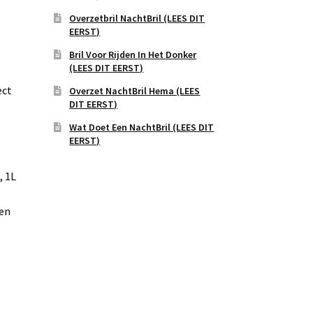
Overzetbril NachtBril (LEES DIT
EERST)
Bril Voor Rijden In Het Donker
(LEES DIT EERST)
ect
Overzet NachtBril Hema (LEES
DIT EERST)
Wat Doet Een NachtBril (LEES DIT
EERST)
, 1L
een