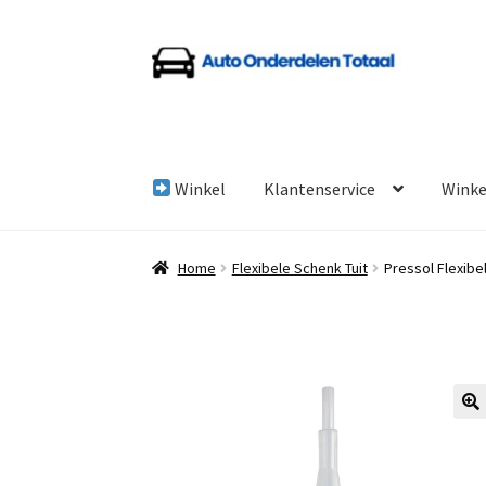
Ga
Ga
door
naar
naar
de
navigatie
inhoud
Winkel
Klantenservice
Wink
Home
Algemene Voorwaarden
Auto Onderde
Home
Flexibele Schenk Tuit
Pressol Flexibe
Linkpartners
My account
Over Ons
Overzicht