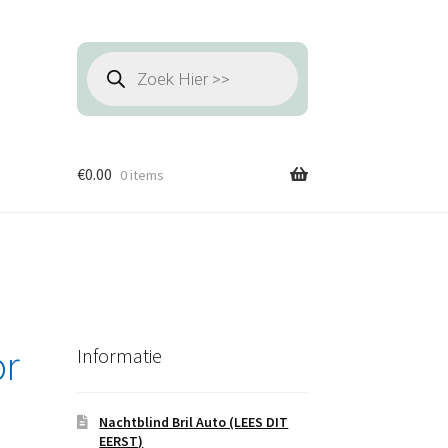
Producten
zoeken
€
0.00
0 items
or
Informatie
Nachtblind Bril Auto (LEES DIT
EERST)