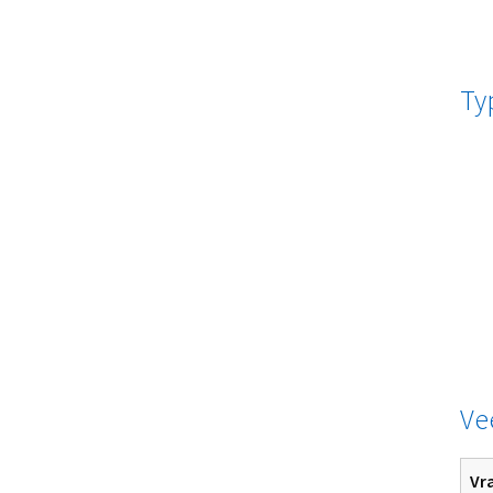
Ty
Ve
Vr