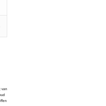
n
t van
oud
offen