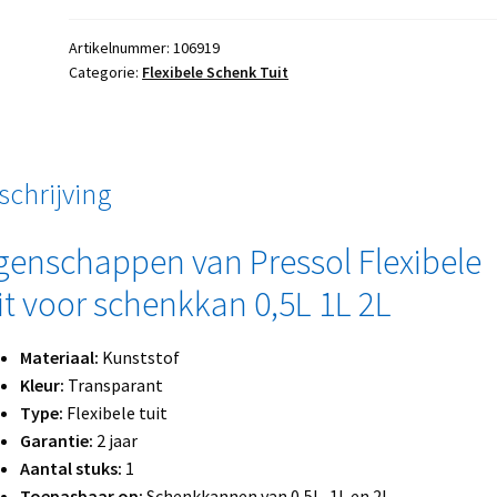
Artikelnummer:
106919
Categorie:
Flexibele Schenk Tuit
schrijving
genschappen van Pressol Flexibele
it voor schenkkan 0,5L 1L 2L
Materiaal:
Kunststof
Kleur:
Transparant
Type:
Flexibele tuit
Garantie:
2 jaar
Aantal stuks:
1
Toepasbaar op:
Schenkkannen van 0,5L, 1L en 2L