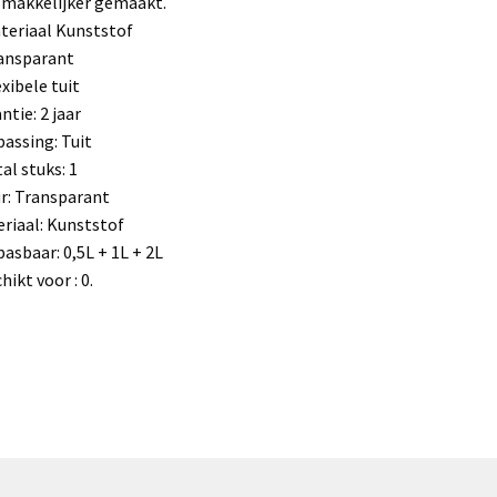
 makkelijker gemaakt.
teriaal Kunststof
ansparant
exibele tuit
ntie: 2 jaar
assing: Tuit
al stuks: 1
r: Transparant
riaal: Kunststof
asbaar: 0,5L + 1L + 2L
hikt voor : 0.