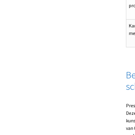
pro
Kan
met
Be
sc
Pres
Deze
kuns
van 