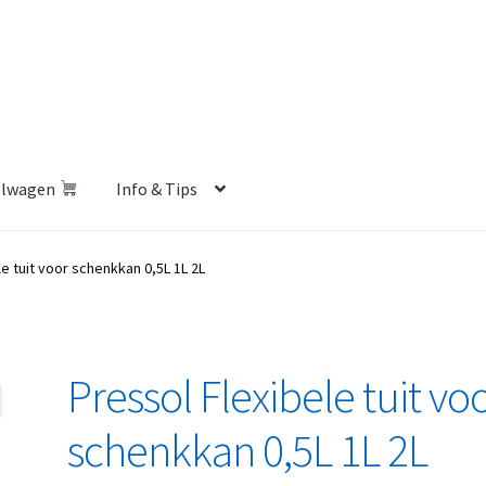
elwagen
Info & Tips
len Shop
Betalen en Verzenden
Blog
Contact
Klantenservice
le tuit voor schenkkan 0,5L 1L 2L
Privacybeleid
Retourbeleid
Videos
Winkelwagen
Pressol Flexibele tuit vo
schenkkan 0,5L 1L 2L