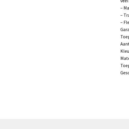
veel
– Ma
– Tr
– Fl
Gara
Toep
Aant
Kleu
Mate
Toep
Gesc