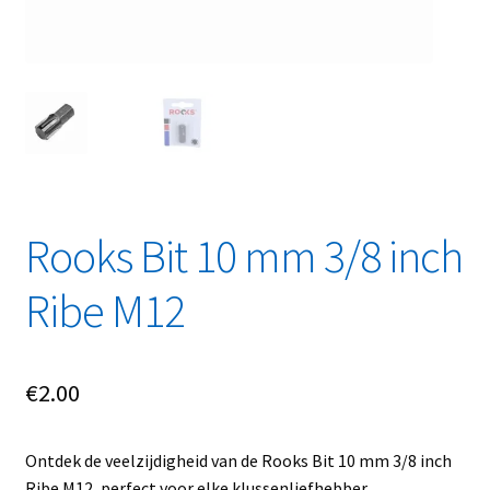
Linkpartners
My account
Over Ons
Overzicht
Rooks Bit 10 mm 3/8 inch
Privacybeleid
Ribe M12
Retourbeleid
Videos
€
2.00
Winkelwagen
Ontdek de veelzijdigheid van de Rooks Bit 10 mm 3/8 inch
Ribe M12, perfect voor elke klussenliefhebber.