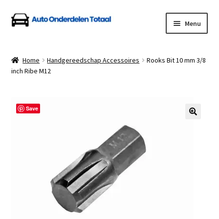
Ga
Ga
Menu
door
naar
naar
de
Home
navigatie
inhoud
Home
Handgereedschap Accessoires
Rooks Bit 10 mm 3/8
inch Ribe M12
Algemene Voorwaarden
Auto Onderdelen Shop
Save
Betalen en Verzenden
Blog
Contact
Klantenservice