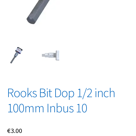
Linkpartners
My account
Over Ons
Overzicht
Privacybeleid
Retourbeleid
Rooks Bit Dop 1/2 inch
Videos
100mm Inbus 10
Winkelwagen
€
3.00