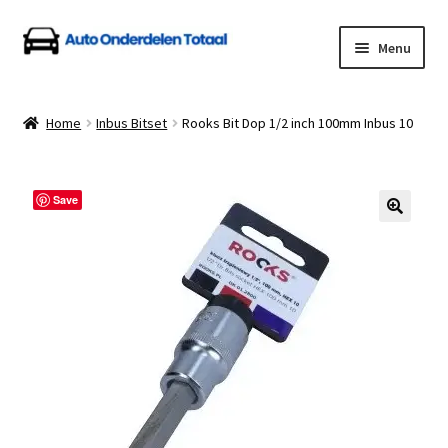
Ga
Ga
Menu
door
naar
naar
de
Home
navigatie
inhoud
Home
Inbus Bitset
Rooks Bit Dop 1/2 inch 100mm Inbus 10
Algemene Voorwaarden
Auto Onderdelen Shop
Save
Betalen en Verzenden
Blog
Contact
Klantenservice