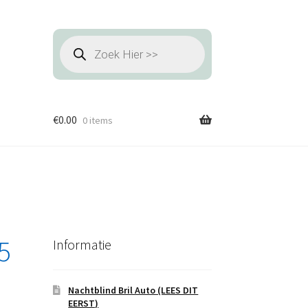
Producten
zoeken
€
0.00
0 items
5
Informatie
Nachtblind Bril Auto (LEES DIT
EERST)