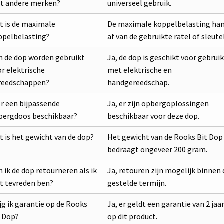
t andere merken?
universeel gebruik.
t is de maximale
De maximale koppelbelasting ha
ppelbelasting?
af van de gebruikte ratel of sleutel
n de dop worden gebruikt
Ja, de dop is geschikt voor gebruik
r elektrische
met elektrische en
reedschappen?
handgereedschap.
er een bijpassende
Ja, er zijn opbergoplossingen
bergdoos beschikbaar?
beschikbaar voor deze dop.
 is het gewicht van de dop?
Het gewicht van de Rooks Bit Dop
bedraagt ongeveer 200 gram.
 ik de dop retourneren als ik
Ja, retouren zijn mogelijk binnen 
t tevreden ben?
gestelde termijn.
jg ik garantie op de Rooks
Ja, er geldt een garantie van 2 jaa
t Dop?
op dit product.