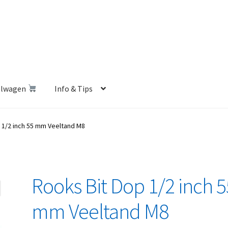
elwagen
Info & Tips
len Shop
Betalen en Verzenden
Blog
Contact
Klantenservice
 1/2 inch 55 mm Veeltand M8
Privacybeleid
Retourbeleid
Videos
Winkelwagen
Rooks Bit Dop 1/2 inch 5
mm Veeltand M8