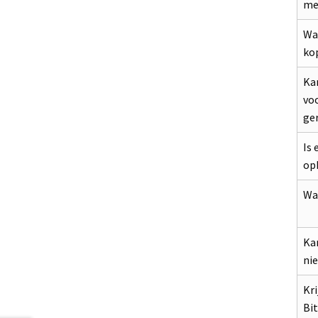
me
Wa
ko
Ka
voo
ge
Is 
op
Wat
Kan
nie
Kri
Bi