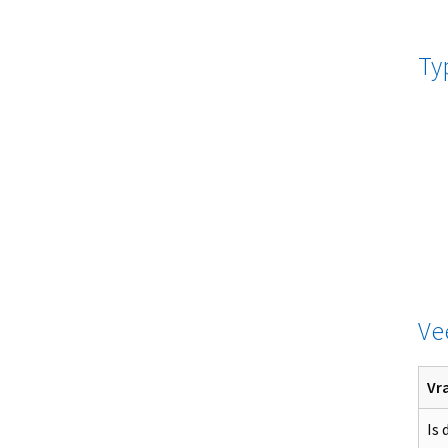
Ty
Ve
Vr
Is