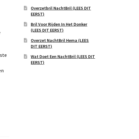
Overzetbril NachtBril (LEES DIT
EERST)
Bril Voor Rijden In Het Donker
(LEES DIT EERST)
e
Overzet NachtBril Hema (LEES
DIT EERST)
uste
Wat Doet Een NachtBril (LEES DIT
EERST)
en