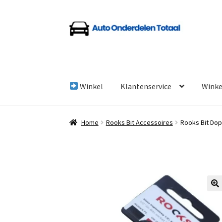
Ga
Ga
door
naar
naar
de
navigatie
inhoud
Winkel
Klantenservice
Wink
Home
Algemene Voorwaarden
Auto Onderde
Home
Rooks Bit Accessoires
Rooks Bit Dop
Linkpartners
My account
Over Ons
Overzicht