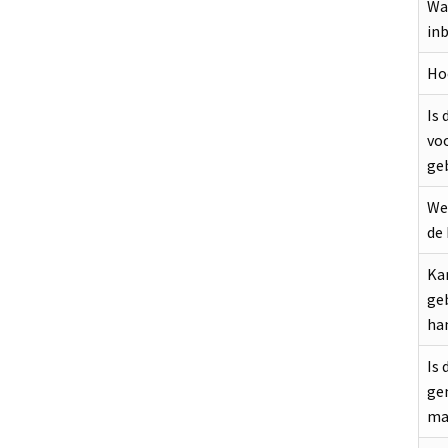
Wat
in
Hoe
Is 
vo
ge
Wel
de
Kan
ge
ha
Is 
ge
ma