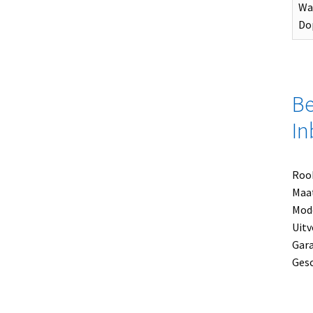
Waa
Do
Be
In
Rook
Maat
Mode
Uitv
Gara
Gesc