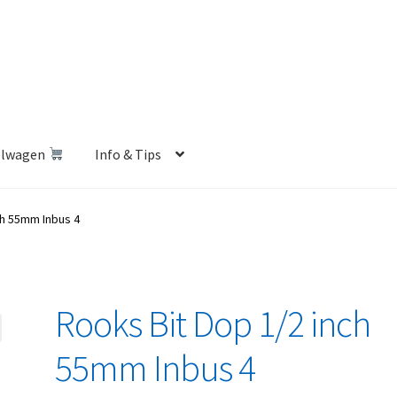
elwagen
Info & Tips
len Shop
Betalen en Verzenden
Blog
Contact
Klantenservice
ch 55mm Inbus 4
Privacybeleid
Retourbeleid
Videos
Winkelwagen
Rooks Bit Dop 1/2 inch
55mm Inbus 4