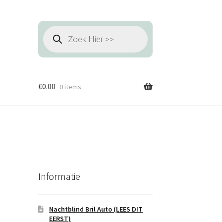
Producten
zoeken
€
0.00
0 items
Informatie
Nachtblind Bril Auto (LEES DIT
EERST)