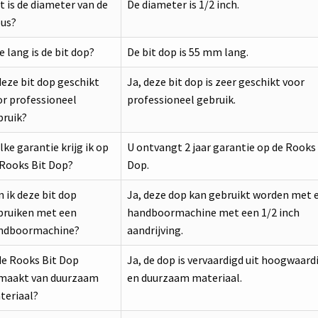
 is de diameter van de
De diameter is 1/2 inch.
bus?
 lang is de bit dop?
De bit dop is 55 mm lang.
deze bit dop geschikt
Ja, deze bit dop is zeer geschikt voor
or professioneel
professioneel gebruik.
bruik?
ke garantie krijg ik op
U ontvangt 2 jaar garantie op de Rooks 
 Rooks Bit Dop?
Dop.
 ik deze bit dop
Ja, deze dop kan gebruikt worden met 
bruiken met een
handboormachine met een 1/2 inch
ndboormachine?
aandrijving.
de Rooks Bit Dop
Ja, de dop is vervaardigd uit hoogwaard
maakt van duurzaam
en duurzaam materiaal.
teriaal?