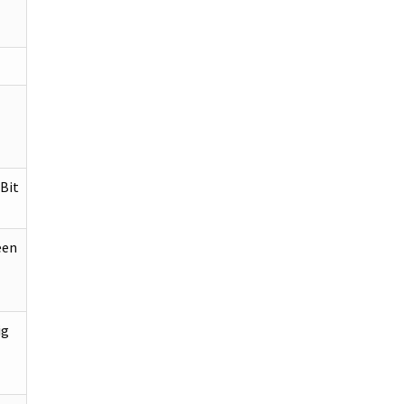
Bit
een
ig