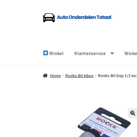
Ga
Ga
door
naar
naar
de
navigatie
inhoud
Winkel
Klantenservice
Wink
Home
Algemene Voorwaarden
Auto Onderde
Home
Rooks Bit Inbus
Rooks Bit Dop 1/2 in
Linkpartners
My account
Over Ons
Overzicht