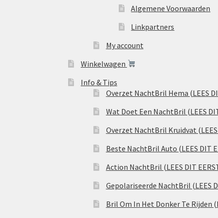
Algemene Voorwaarden
Linkpartners
My account
Winkelwagen
Info & Tips
Overzet NachtBril Hema (LEES D
Wat Doet Een NachtBril (LEES DI
Overzet NachtBril Kruidvat (LEE
Beste NachtBril Auto (LEES DIT 
Action NachtBril (LEES DIT EERS
Gepolariseerde NachtBril (LEES 
Bril Om In Het Donker Te Rijden 