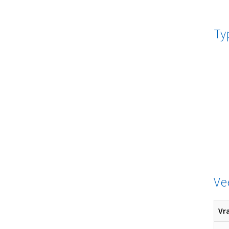
Ty
Ve
Vr