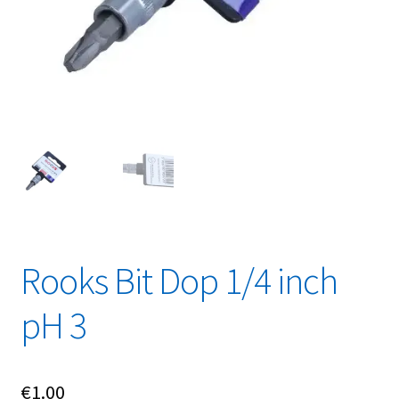
Linkpartners
My account
Over Ons
Overzicht
Privacybeleid
Retourbeleid
Rooks Bit Dop 1/4 inch
Videos
pH 3
Winkelwagen
€
1.00