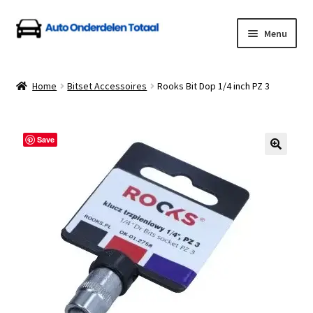
Ga
Ga
Menu
door
naar
naar
de
Home
navigatie
inhoud
Home
Bitset Accessoires
Rooks Bit Dop 1/4 inch PZ 3
Algemene Voorwaarden
Auto Onderdelen Shop
Save
Betalen en Verzenden
Blog
Contact
Klantenservice