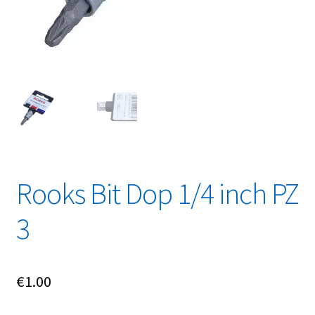
Linkpartners
My account
Over Ons
Overzicht
Privacybeleid
Rooks Bit Dop 1/4 inch PZ
Retourbeleid
3
Videos
Winkelwagen
€
1.00