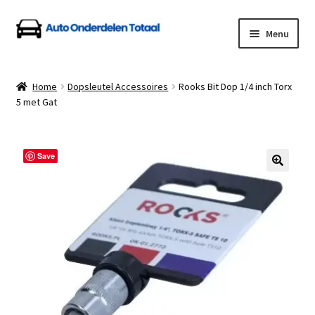
Ga
Ga
Menu
door
naar
naar
de
Home
navigatie
inhoud
Home
Dopsleutel Accessoires
Rooks Bit Dop 1/4 inch Torx
5 met Gat
Algemene Voorwaarden
Auto Onderdelen Shop
Save
Betalen en Verzenden
Blog
Contact
Klantenservice