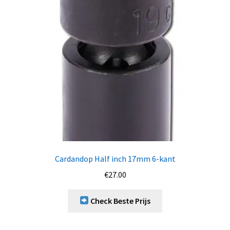
Cardandop Half inch 17mm 6-kant
€
27.00
Check Beste Prijs