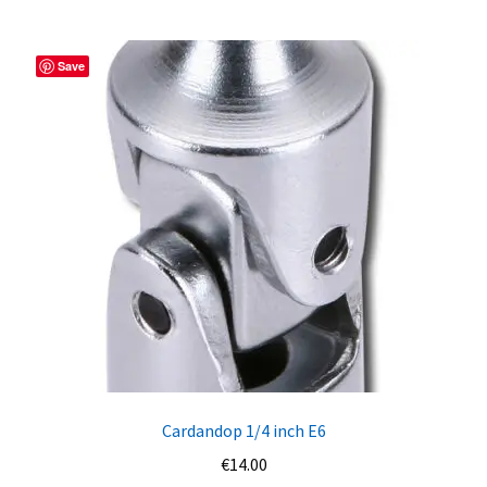
Save
Cardandop 1/4 inch E6
€
14.00