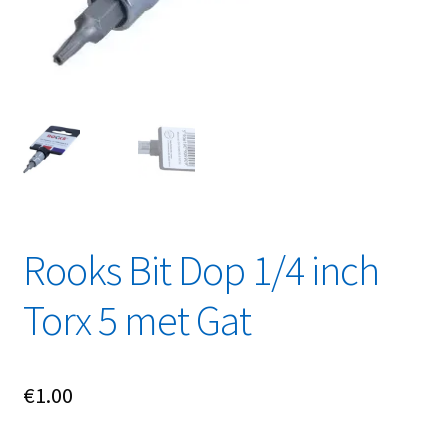
Linkpartners
My account
Over Ons
Overzicht
Privacybeleid
Rooks Bit Dop 1/4 inch
Retourbeleid
Torx 5 met Gat
Videos
Winkelwagen
€
1.00