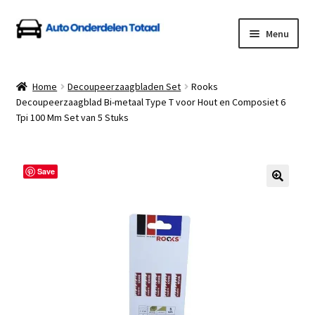
Ga
Ga
Menu
door
naar
naar
de
Home
navigatie
inhoud
Home
Decoupeerzaagbladen Set
Rooks
Decoupeerzaagblad Bi-metaal Type T voor Hout en Composiet 6
Algemene Voorwaarden
Tpi 100 Mm Set van 5 Stuks
Auto Onderdelen Shop
Save
Betalen en Verzenden
Blog
Contact
Klantenservice