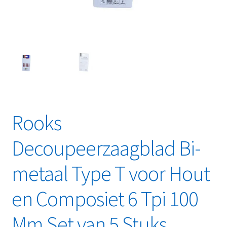
Linkpartners
My account
Over Ons
Overzicht
Rooks
Privacybeleid
Decoupeerzaagblad Bi-
Retourbeleid
metaal Type T voor Hout
Videos
en Composiet 6 Tpi 100
Winkelwagen
Mm Set van 5 Stuks