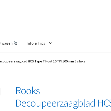
elwagen
Info & Tips
len Shop
Betalen en Verzenden
Blog
Contact
Klantenservice
coupeerzaagblad HCS Type T Hout 10 TPI 100 mm 5 stuks
Privacybeleid
Retourbeleid
Videos
Winkelwagen
Rooks
Decoupeerzaagblad HC