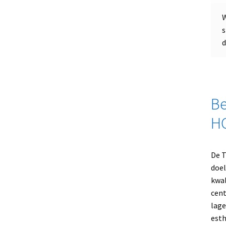
W
s
d
Be
HC
De T
doel
kwal
cent
lage
esth