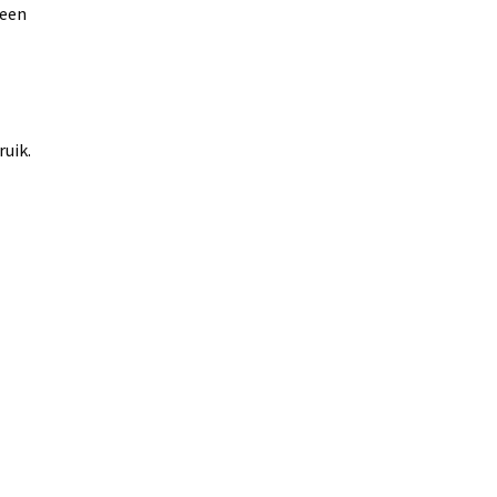
 een
uik.