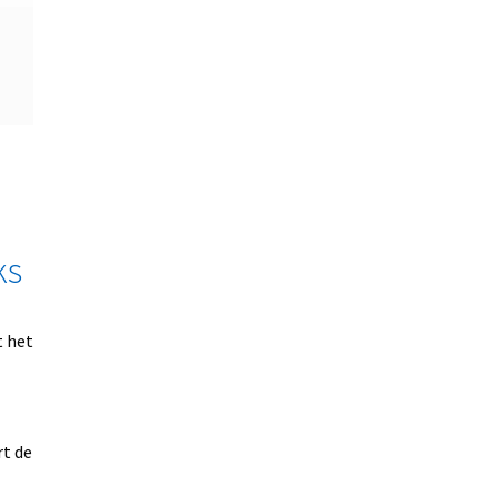
ks
t het
rt de