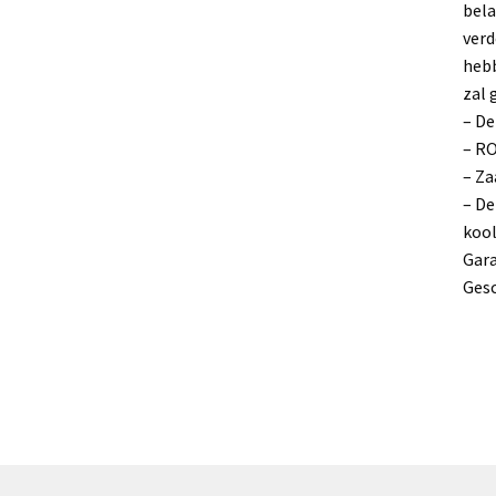
bela
verd
hebb
zal 
– De
– R
– Za
– De
kool
Gara
Gesc