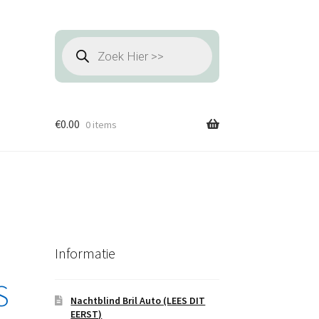
Producten
zoeken
€
0.00
0 items
Informatie
S
Nachtblind Bril Auto (LEES DIT
EERST)