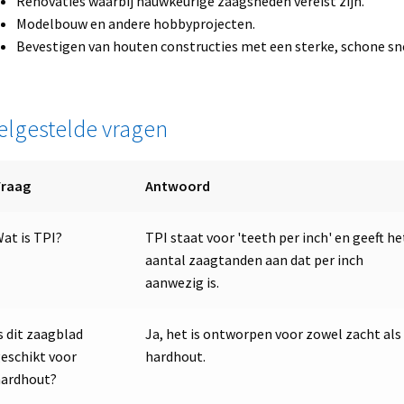
Renovaties waarbij nauwkeurige zaagsneden vereist zijn.
Modelbouw en andere hobbyprojecten.
Bevestigen van houten constructies met een sterke, schone sn
elgestelde vragen
Vraag
Antwoord
at is TPI?
TPI staat voor 'teeth per inch' en geeft he
aantal zaagtanden aan dat per inch
aanwezig is.
s dit zaagblad
Ja, het is ontworpen voor zowel zacht als
eschikt voor
hardhout.
hardhout?