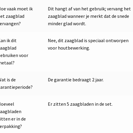
oe vaak moet ik
Dit hangt af van het gebruik; vervang het
et zaagblad
zaagblad wanneer je merkt dat de snede
vervangen?
minder glad wordt.
an ik dit
Nee, dit zaagblad is speciaal ontworpen
zaagblad
voor houtbewerking.
ebruiken voor
metaal?
at is de
De garantie bedraagt 2 jaar.
arantieperiode?
Hoeveel
Er zitten 5 zaagbladen in de set.
zaagbladen
itten er in de
erpakking?