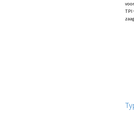
voor
TPI 
zaag
Ty