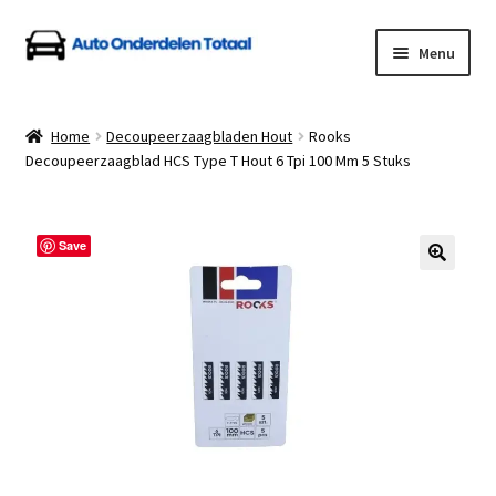
Ga
Ga
Menu
door
naar
naar
de
Home
navigatie
inhoud
Home
Decoupeerzaagbladen Hout
Rooks
Decoupeerzaagblad HCS Type T Hout 6 Tpi 100 Mm 5 Stuks
Algemene Voorwaarden
Auto Onderdelen Shop
Save
Betalen en Verzenden
Blog
Contact
Klantenservice