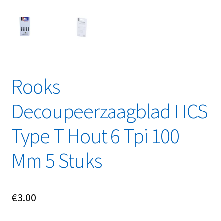
Linkpartners
My account
Over Ons
Rooks
Overzicht
Decoupeerzaagblad HCS
Privacybeleid
Type T Hout 6 Tpi 100
Retourbeleid
Mm 5 Stuks
Videos
Winkelwagen
€
3.00