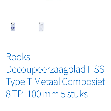
Linkpartners
My account
Over Ons
Overzicht
Rooks
Privacybeleid
Decoupeerzaagblad HSS
Retourbeleid
Type T Metaal Composiet
Videos
8 TPI 100 mm 5 stuks
Winkelwagen