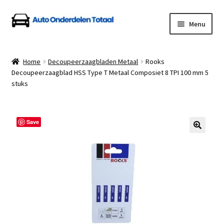
Ga
Ga
Menu
door
naar
naar
de
Home
navigatie
inhoud
Home
Decoupeerzaagbladen Metaal
Rooks
Decoupeerzaagblad HSS Type T Metaal Composiet 8 TPI 100 mm 5
Algemene Voorwaarden
stuks
Auto Onderdelen Shop
Save
Betalen en Verzenden
Blog
Contact
Klantenservice