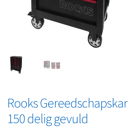
Linkpartners
My account
Over Ons
Overzicht
Privacybeleid
Retourbeleid
Rooks Gereedschapskar
Videos
150 delig gevuld
Winkelwagen