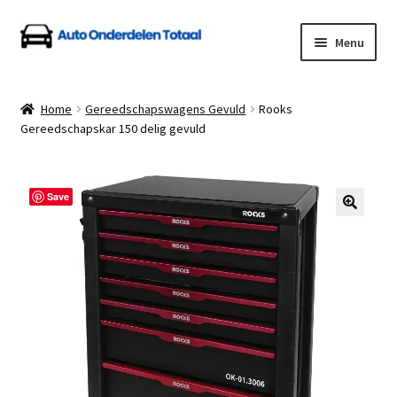
Ga
Ga
Menu
door
naar
naar
de
Home
navigatie
inhoud
Home
Gereedschapswagens Gevuld
Rooks
Gereedschapskar 150 delig gevuld
Algemene Voorwaarden
Auto Onderdelen Shop
Save
Betalen en Verzenden
Blog
Contact
Klantenservice