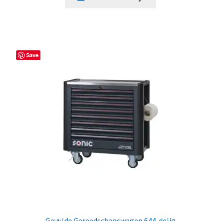
Save
Gevulde Gereedschapswagen 644-delig