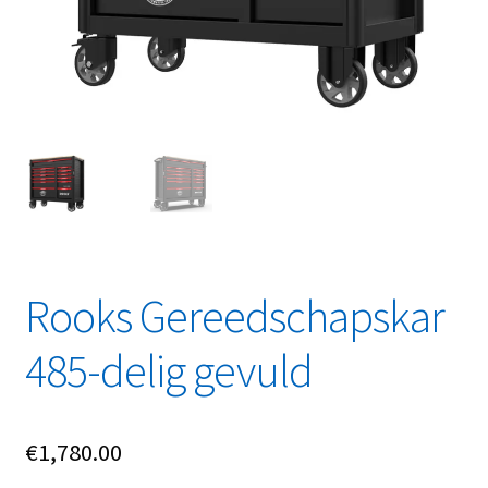
Linkpartners
My account
Over Ons
Overzicht
Privacybeleid
Rooks Gereedschapskar
Retourbeleid
485-delig gevuld
Videos
Winkelwagen
€
1,780.00