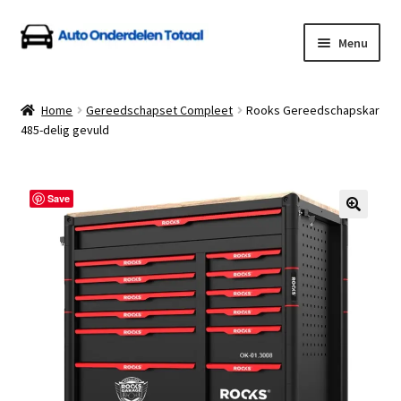
Ga
Ga
Menu
door
naar
naar
de
Home
navigatie
inhoud
Home
Gereedschapset Compleet
Rooks Gereedschapskar
485-delig gevuld
Algemene Voorwaarden
Auto Onderdelen Shop
Save
Betalen en Verzenden
Blog
Contact
Klantenservice