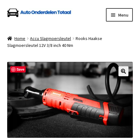
Ga
Ga
Menu
door
naar
naar
de
Home
navigatie
inhoud
Home
Accu Slagmoersleutel
Rooks Haakse
Slagmoersleutel 12V 3/8 inch 40 Nm
Algemene Voorwaarden
Auto Onderdelen Shop
Save
Betalen en Verzenden
Blog
Contact
Klantenservice