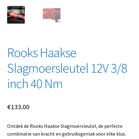
Linkpartners
My account
Over Ons
Rooks Haakse
Overzicht
Slagmoersleutel 12V 3/8
Privacybeleid
inch 40 Nm
Retourbeleid
Videos
€
133.00
Winkelwagen
Ontdek de Rooks Haakse Slagmoersleutel, de perfecte
combinatie van kracht en gebruiksgemak voor elke klus.