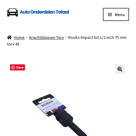
Ga
Ga
Menu
door
naar
naar
de
Home
navigatie
inhoud
Home
Krachtdoppen Torx
Rooks Impact bit 1/2 inch 75 mm
torx 45
Algemene Voorwaarden
Auto Onderdelen Shop
Save
Betalen en Verzenden
Blog
Contact
Klantenservice