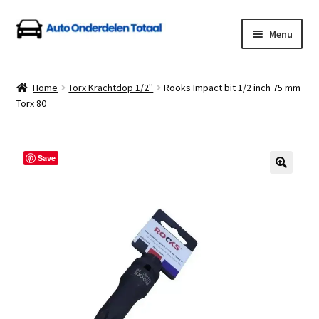
Ga
Ga
Menu
door
naar
naar
de
Home
navigatie
inhoud
Home
Torx Krachtdop 1/2''
Rooks Impact bit 1/2 inch 75 mm
Torx 80
Algemene Voorwaarden
Auto Onderdelen Shop
Save
Betalen en Verzenden
Blog
Contact
Klantenservice