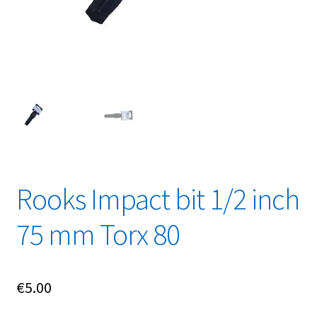
Linkpartners
My account
Over Ons
Overzicht
Privacybeleid
Rooks Impact bit 1/2 inch
Retourbeleid
75 mm Torx 80
Videos
Winkelwagen
€
5.00