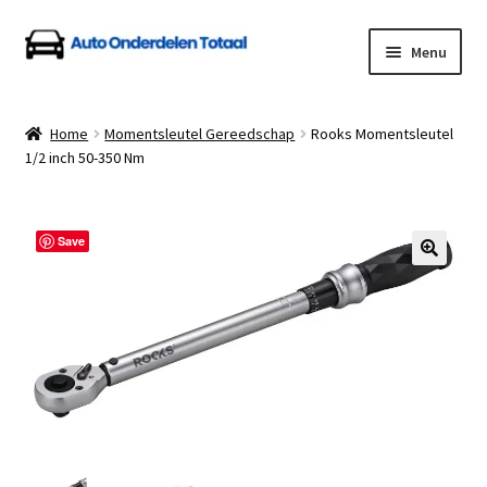
Ga
Ga
Menu
door
naar
naar
de
Home
navigatie
inhoud
Home
Momentsleutel Gereedschap
Rooks Momentsleutel
1/2 inch 50-350 Nm
Algemene Voorwaarden
Auto Onderdelen Shop
Save
Betalen en Verzenden
Blog
Contact
Klantenservice