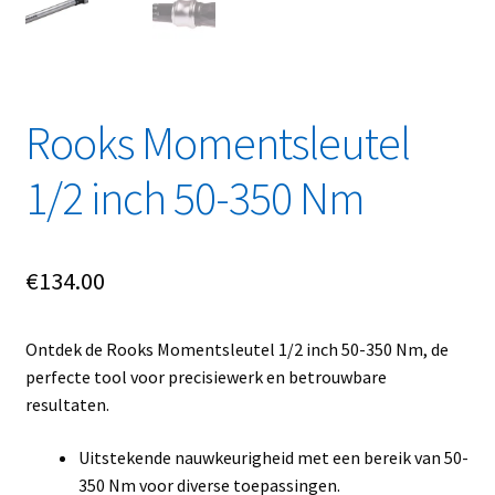
Linkpartners
My account
Rooks Momentsleutel
Over Ons
1/2 inch 50-350 Nm
Overzicht
Privacybeleid
€
134.00
Retourbeleid
Ontdek de Rooks Momentsleutel 1/2 inch 50-350 Nm, de
Videos
perfecte tool voor precisiewerk en betrouwbare
resultaten.
Winkelwagen
Uitstekende nauwkeurigheid met een bereik van 50-
350 Nm voor diverse toepassingen.