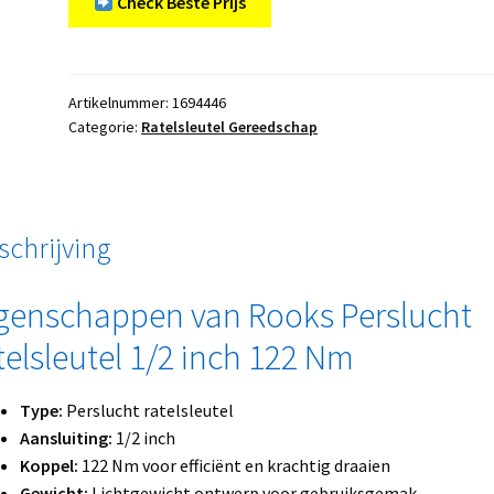
Check Beste Prijs
Artikelnummer:
1694446
Categorie:
Ratelsleutel Gereedschap
schrijving
genschappen van Rooks Perslucht
telsleutel 1/2 inch 122 Nm
Type:
Perslucht ratelsleutel
Aansluiting:
1/2 inch
Koppel:
122 Nm voor efficiënt en krachtig draaien
Gewicht:
Lichtgewicht ontwerp voor gebruiksgemak