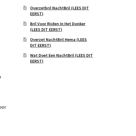
Overzetbril NachtBril (LEES DIT
EERST)
Bril Voor Rijden In Het Donker
(LEES DIT EERST)
Overzet NachtBril Hema (LEES
DIT EERST)
Wat Doet Een NachtBril (LEES DIT
EERST)
n
oor