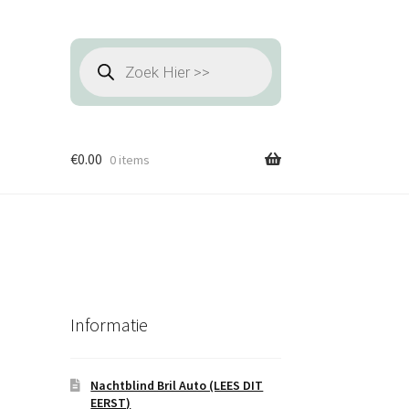
Producten
zoeken
€
0.00
0 items
Informatie
Nachtblind Bril Auto (LEES DIT
EERST)