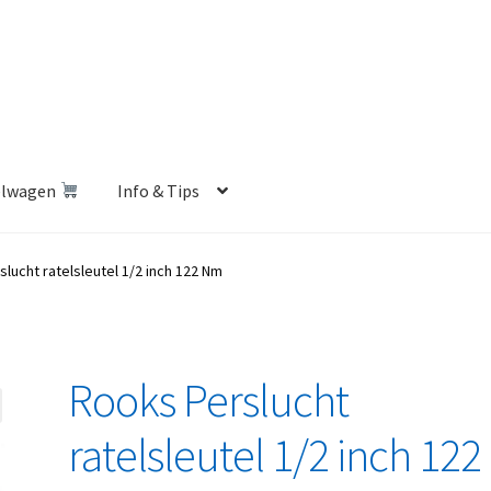
elwagen
Info & Tips
len Shop
Betalen en Verzenden
Blog
Contact
Klantenservice
lucht ratelsleutel 1/2 inch 122 Nm
Privacybeleid
Retourbeleid
Videos
Winkelwagen
Rooks Perslucht
ratelsleutel 1/2 inch 122