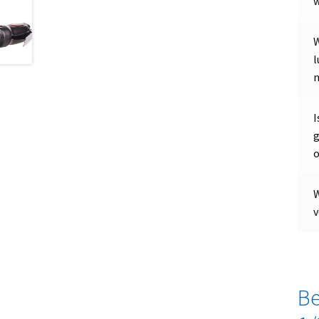
W
l
n
I
g
W
v
Be