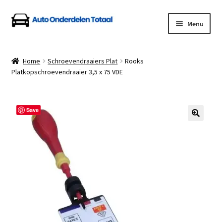
Ga
Ga
Menu
door
naar
naar
de
Home
navigatie
inhoud
Home
Schroevendraaiers Plat
Rooks
Platkopschroevendraaier 3,5 x 75 VDE
Algemene Voorwaarden
Auto Onderdelen Shop
Save
Betalen en Verzenden
Blog
Contact
Klantenservice