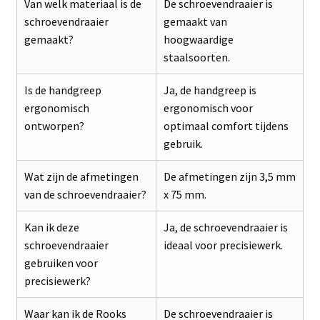
Van welk materiaal is de
De schroevendraaier is
schroevendraaier
gemaakt van
gemaakt?
hoogwaardige
staalsoorten.
Is de handgreep
Ja, de handgreep is
ergonomisch
ergonomisch voor
ontworpen?
optimaal comfort tijdens
gebruik.
Wat zijn de afmetingen
De afmetingen zijn 3,5 mm
van de schroevendraaier?
x 75 mm.
Kan ik deze
Ja, de schroevendraaier is
schroevendraaier
ideaal voor precisiewerk.
gebruiken voor
precisiewerk?
Waar kan ik de Rooks
De schroevendraaier is