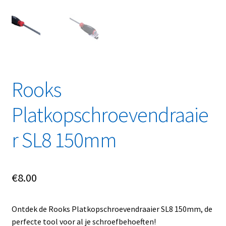
Linkpartners
My account
Over Ons
Rooks
Overzicht
Platkopschroevendraaie
Privacybeleid
r SL8 150mm
Retourbeleid
Videos
€
8.00
Winkelwagen
Ontdek de Rooks Platkopschroevendraaier SL8 150mm, de
perfecte tool voor al je schroefbehoeften!