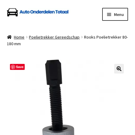
Ga
Ga
Menu
door
naar
naar
de
Home
navigatie
inhoud
Home
Poelietrekker Gereedschap
Rooks Poelietrekker 80-
180 mm
Algemene Voorwaarden
Auto Onderdelen Shop
Save
Betalen en Verzenden
Blog
Contact
Klantenservice