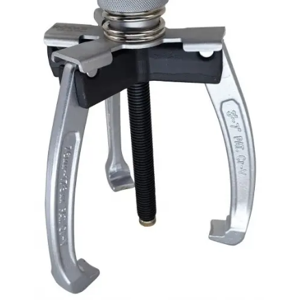
Linkpartners
My account
Over Ons
Overzicht
Privacybeleid
Retourbeleid
Videos
Winkelwagen