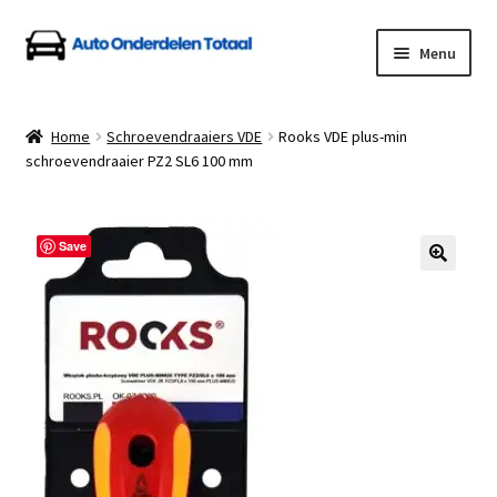
Ga
Ga
Menu
door
naar
naar
de
Home
navigatie
inhoud
Home
Schroevendraaiers VDE
Rooks VDE plus-min
schroevendraaier PZ2 SL6 100 mm
Algemene Voorwaarden
Auto Onderdelen Shop
Save
Betalen en Verzenden
Blog
Contact
Klantenservice