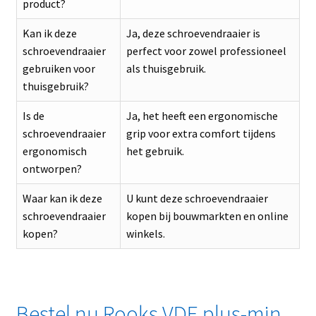
product?
Kan ik deze
Ja, deze schroevendraaier is
schroevendraaier
perfect voor zowel professioneel
gebruiken voor
als thuisgebruik.
thuisgebruik?
Is de
Ja, het heeft een ergonomische
schroevendraaier
grip voor extra comfort tijdens
ergonomisch
het gebruik.
ontworpen?
Waar kan ik deze
U kunt deze schroevendraaier
schroevendraaier
kopen bij bouwmarkten en online
kopen?
winkels.
Bestel nu Rooks VDE plus-min