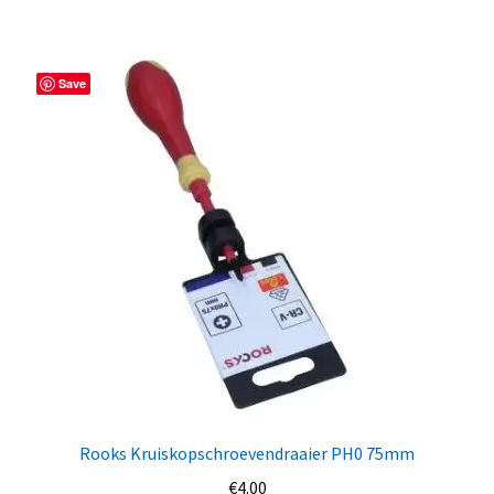
Save
Rooks Kruiskopschroevendraaier PH0 75mm
€
4.00