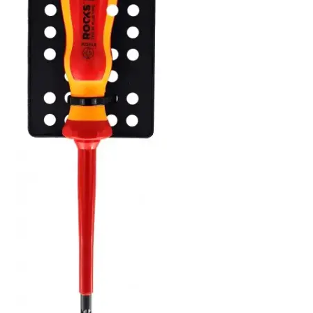
Linkpartners
My account
Over Ons
Overzicht
Privacybeleid
Retourbeleid
Videos
Winkelwagen