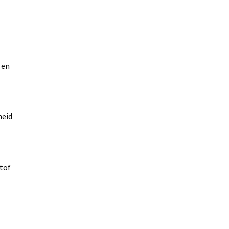
 en
heid
s
tof