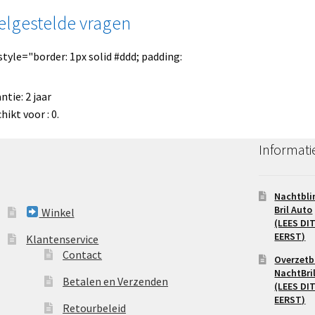
elgestelde vragen
style="border: 1px solid #ddd; padding:
ntie: 2 jaar
hikt voor : 0.
Informati
Nachtbli
Bril Auto
Winkel
(LEES DI
EERST)
Klantenservice
Contact
Overzetbr
NachtBri
Betalen en Verzenden
(LEES DI
EERST)
Retourbeleid