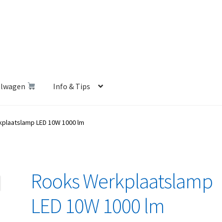
elwagen
Info & Tips
len Shop
Betalen en Verzenden
Blog
Contact
Klantenservice
plaatslamp LED 10W 1000 lm
Privacybeleid
Retourbeleid
Videos
Winkelwagen
Rooks Werkplaatslamp
LED 10W 1000 lm