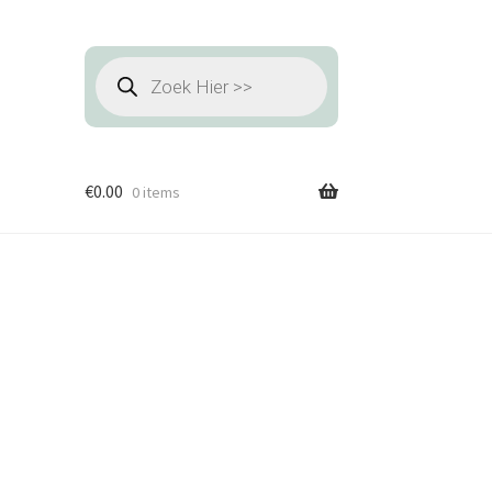
Producten
zoeken
€
0.00
0 items