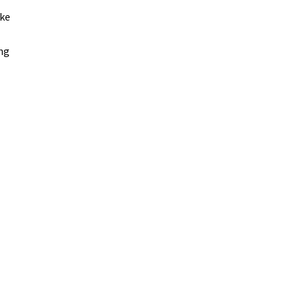
lke
ng