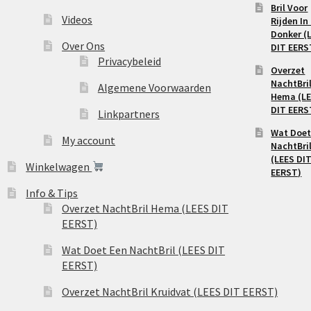
Bril Voor
Videos
Rijden In
Donker (
Over Ons
DIT EERS
Privacybeleid
Overzet
NachtBri
Algemene Voorwaarden
Hema (L
DIT EERS
Linkpartners
Wat Doet
My account
NachtBri
(LEES DI
Winkelwagen
EERST)
Info & Tips
Overzet NachtBril Hema (LEES DIT
EERST)
Wat Doet Een NachtBril (LEES DIT
EERST)
Overzet NachtBril Kruidvat (LEES DIT EERST)