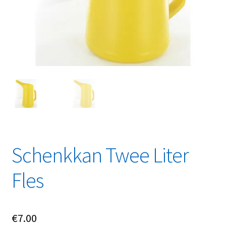
Linkpartners
My account
Over Ons
Overzicht
Privacybeleid
Retourbeleid
Schenkkan Twee Liter
Videos
Fles
Winkelwagen
€
7.00