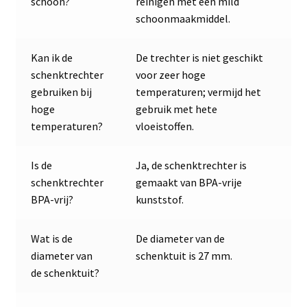
schoon?
reinigen met een mild
schoonmaakmiddel.
Kan ik de
De trechter is niet geschikt
schenktrechter
voor zeer hoge
gebruiken bij
temperaturen; vermijd het
hoge
gebruik met hete
temperaturen?
vloeistoffen.
Is de
Ja, de schenktrechter is
schenktrechter
gemaakt van BPA-vrije
BPA-vrij?
kunststof.
Wat is de
De diameter van de
diameter van
schenktuit is 27 mm.
de schenktuit?