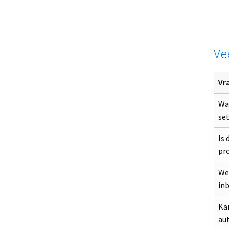
Ve
Vr
Wat
se
Is 
pro
We
in
Kan
au