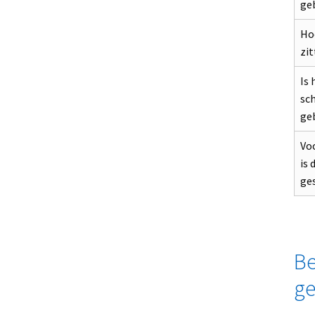
ge
Ho
zit
Is 
sch
ge
Vo
is 
ge
Be
ge