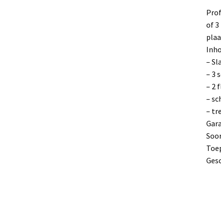
Prof
of 3
plaa
Inho
– Sl
– 3 
– 2 
– sc
– tr
Gara
Soor
Toe
Gesc