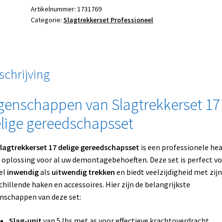
Artikelnummer:
1731769
Categorie:
Slagtrekkerset Professioneel
schrijving
genschappen van Slagtrekkerset 17
lige gereedschapsset
lagtrekkerset 17 delige gereedschapsset
is een professionele he
 oplossing voor al uw demontagebehoeften. Deze set is perfect v
el
inwendig
als
uitwendig trekken
en biedt veelzijdigheid met zijn
chillende haken en accessoires. Hier zijn de belangrijkste
nschappen van deze set:
Slag-unit
van 5 lbs met as voor effectieve krachtoverdracht.