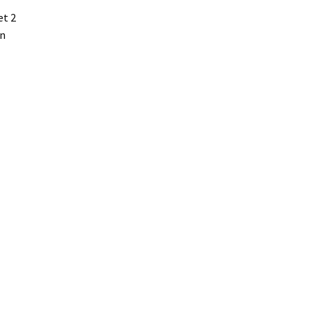
et 2
en