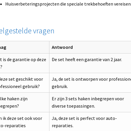
Huisverbeteringsprojecten die speciale trekbehoeften vereisen
elgestelde vragen
aag
Antwoord
 is de garantie op deze
De set heeft een garantie van 2 jaar.
t?
deze set geschikt voor
Ja, de set is ontworpen voor profession
fessioneel gebruik?
gebruik.
lke haken zijn
Er zijn 3 sets haken inbegrepen voor
begrepen?
diverse toepassingen.
 ik deze set ook voor
Ja, deze set is perfect voor auto-
to-reparaties
reparaties.