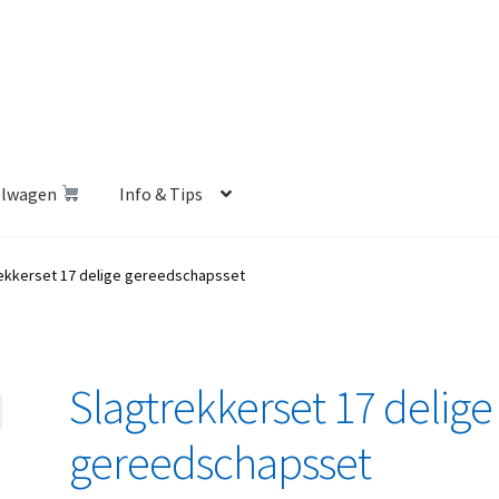
elwagen
Info & Tips
len Shop
Betalen en Verzenden
Blog
Contact
Klantenservice
ekkerset 17 delige gereedschapsset
Privacybeleid
Retourbeleid
Videos
Winkelwagen
Slagtrekkerset 17 delige
gereedschapsset