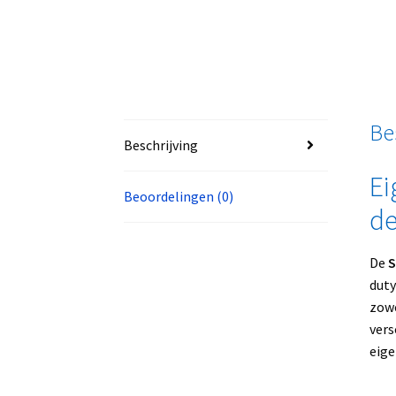
Be
Beschrijving
Ei
Beoordelingen (0)
de
De
S
duty
zow
vers
eige