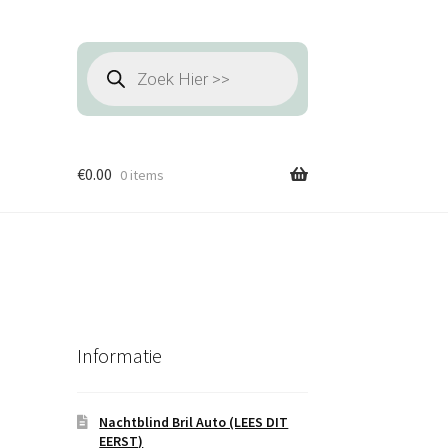
Producten
zoeken
€
0.00
0 items
Informatie
Nachtblind Bril Auto (LEES DIT
EERST)