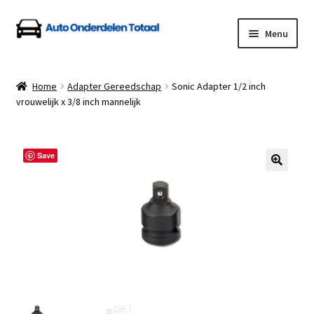
Ga
Ga
Menu
door
naar
naar
de
Home
navigatie
inhoud
Home
Adapter Gereedschap
Sonic Adapter 1/2 inch
vrouwelijk x 3/8 inch mannelijk
Algemene Voorwaarden
Auto Onderdelen Shop
Save
Betalen en Verzenden
Blog
Contact
Klantenservice