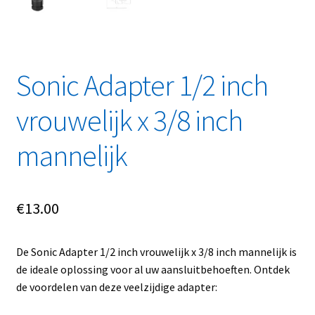
Linkpartners
My account
Sonic Adapter 1/2 inch
Over Ons
vrouwelijk x 3/8 inch
Overzicht
mannelijk
Privacybeleid
Retourbeleid
€
13.00
Videos
De Sonic Adapter 1/2 inch vrouwelijk x 3/8 inch mannelijk is
de ideale oplossing voor al uw aansluitbehoeften. Ontdek
Winkelwagen
de voordelen van deze veelzijdige adapter: