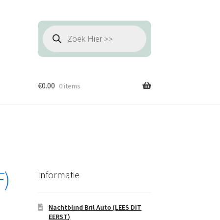
Producten
zoeken
€
0.00
0 items
F)
Informatie
Nachtblind Bril Auto (LEES DIT
EERST)