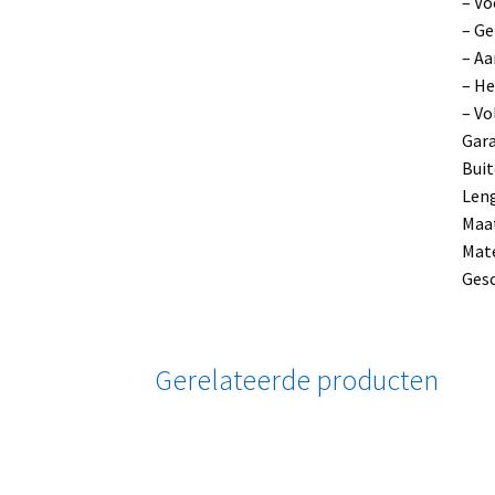
– Vo
– Ge
– Aa
– He
– Vo
Gara
Buit
Leng
Maat
Mat
Gesc
Gerelateerde producten