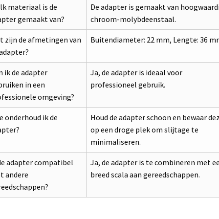
k materiaal is de
De adapter is gemaakt van hoogwaard
apter gemaakt van?
chroom-molybdeenstaal.
t zijn de afmetingen van
Buitendiameter: 22 mm, Lengte: 36 m
 adapter?
 ik de adapter
Ja, de adapter is ideaal voor
ruiken in een
professioneel gebruik.
ofessionele omgeving?
e onderhoud ik de
Houd de adapter schoon en bewaar de
apter?
op een droge plek om slijtage te
minimaliseren.
de adapter compatibel
Ja, de adapter is te combineren met e
t andere
breed scala aan gereedschappen.
reedschappen?