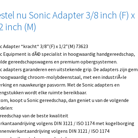
stel nu Sonic Adapter 3/8 inch (F) x
2 inch (M)
c Adapter *kracht* 3/8”(F) x 1/2”(M) 73623
c Equipment is dÃ© specialist in hoogwaardig handgereedschap,
ulde gereedschapswagens en premium opbergsystemen.
c adapters garanderen een uitstekende grip. De adapters zijn ge
hoogwaardig chroom-molybdeenstaal, met een industriÃ«le
rking en nauwkeurige pasvorm. Met de Sonic adapters en
engstukken wordt elke ruimte bereikbaar.
om, koopt u Sonic gereedschap, dan geniet u van de volgende
delen:
reedschap van de beste kwaliteit
erkantaandrijving volgens DIN 3121 / ISO 1174 met kogelborging
nnenvierkantaandrijving volgens DIN 3121 / ISO 1174