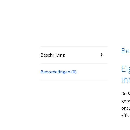
Be
Beschrijving
Ei
Beoordelingen (0)
in
De
S
gere
ontw
effi