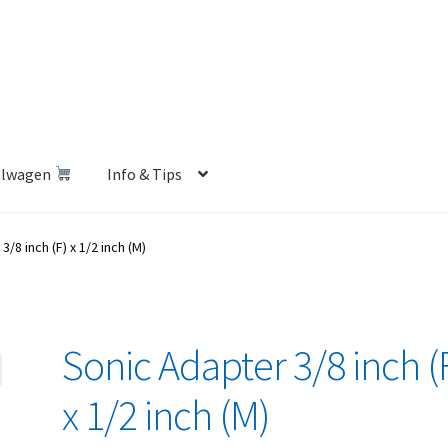
elwagen
Info & Tips
len Shop
Betalen en Verzenden
Blog
Contact
Klantenservice
/8 inch (F) x 1/2 inch (M)
Privacybeleid
Retourbeleid
Videos
Winkelwagen
Sonic Adapter 3/8 inch (
x 1/2 inch (M)