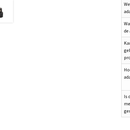
Wel
ad
Wa
de
Kan
geb
pr
Ho
ad
Is 
me
ge