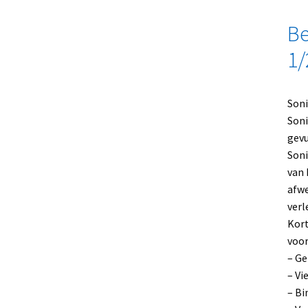
Be
1/
Soni
Soni
gev
Soni
van 
afwe
verl
Kort
voor
– Ge
– Vi
– Bi