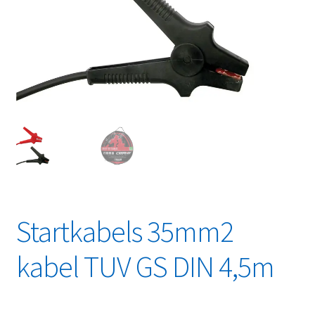
Linkpartners
My account
Over Ons
Overzicht
Privacybeleid
Retourbeleid
Startkabels 35mm2
Videos
kabel TUV GS DIN 4,5m
Winkelwagen