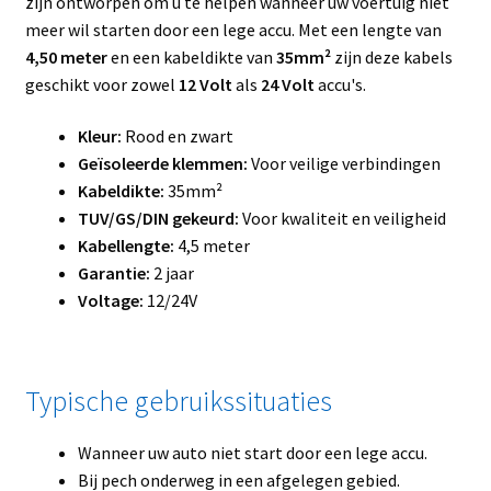
zijn ontworpen om u te helpen wanneer uw voertuig niet
meer wil starten door een lege accu. Met een lengte van
4,50 meter
en een kabeldikte van
35mm²
zijn deze kabels
geschikt voor zowel
12 Volt
als
24 Volt
accu's.
Kleur:
Rood en zwart
Geïsoleerde klemmen:
Voor veilige verbindingen
Kabeldikte:
35mm²
TUV/GS/DIN gekeurd:
Voor kwaliteit en veiligheid
Kabellengte:
4,5 meter
Garantie:
2 jaar
Voltage:
12/24V
Typische gebruikssituaties
Wanneer uw auto niet start door een lege accu.
Bij pech onderweg in een afgelegen gebied.