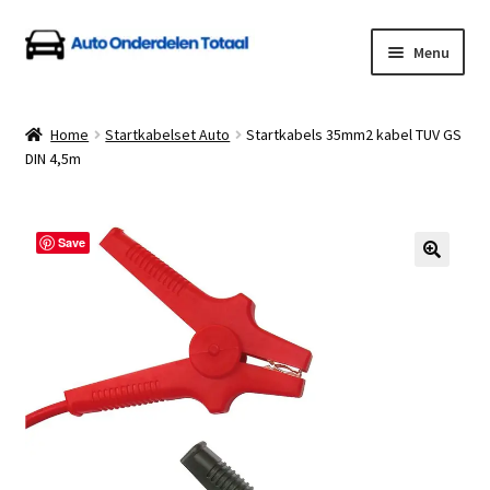
Ga
Ga
Menu
door
naar
naar
de
Home
navigatie
inhoud
Home
Startkabelset Auto
Startkabels 35mm2 kabel TUV GS
DIN 4,5m
Algemene Voorwaarden
Auto Onderdelen Shop
Save
Betalen en Verzenden
Blog
Contact
Klantenservice