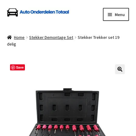
Ga
Ga
Menu
door
naar
naar
de
Home
navigatie
inhoud
Home
Stekker Demontage Set
Stekker Trekker set 19
delig
Algemene Voorwaarden
Auto Onderdelen Shop
Save
Betalen en Verzenden
Blog
Contact
Klantenservice