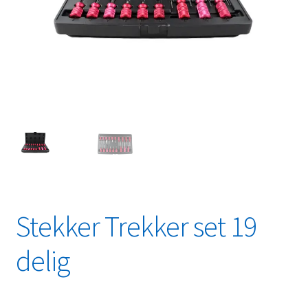
Linkpartners
My account
Over Ons
Overzicht
Privacybeleid
Retourbeleid
Stekker Trekker set 19
Videos
delig
Winkelwagen