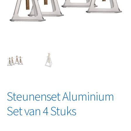
Linkpartners
My account
Over Ons
Overzicht
Privacybeleid
Retourbeleid
Steunenset Aluminium
Videos
Set van 4 Stuks
Winkelwagen