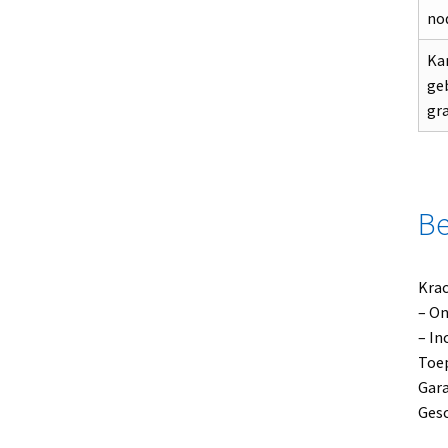
no
Kan
ge
gr
Be
Krac
– On
– In
Toep
Gara
Gesc