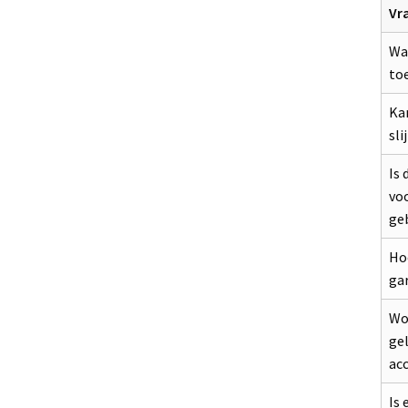
Vr
Wa
toe
Kan
sli
Is 
vo
ge
Hoe
ga
Wor
ge
acc
Is