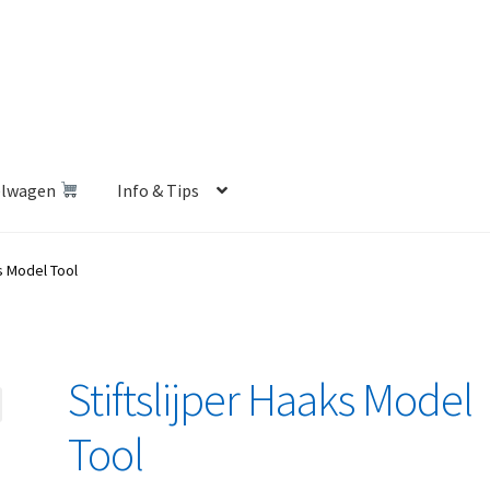
elwagen
Info & Tips
len Shop
Betalen en Verzenden
Blog
Contact
Klantenservice
ks Model Tool
Privacybeleid
Retourbeleid
Videos
Winkelwagen
Stiftslijper Haaks Model
Tool