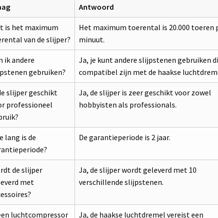
aag
Antwoord
t is het maximum
Het maximum toerental is 20.000 toeren 
rental van de slijper?
minuut.
 ik andere
Ja, je kunt andere slijpstenen gebruiken d
jpstenen gebruiken?
compatibel zijn met de haakse luchtdrem
de slijper geschikt
Ja, de slijper is zeer geschikt voor zowel
or professioneel
hobbyisten als professionals.
bruik?
 lang is de
De garantieperiode is 2 jaar.
rantieperiode?
dt de slijper
Ja, de slijper wordt geleverd met 10
leverd met
verschillende slijpstenen.
essoires?
 een luchtcompressor
Ja, de haakse luchtdremel vereist een