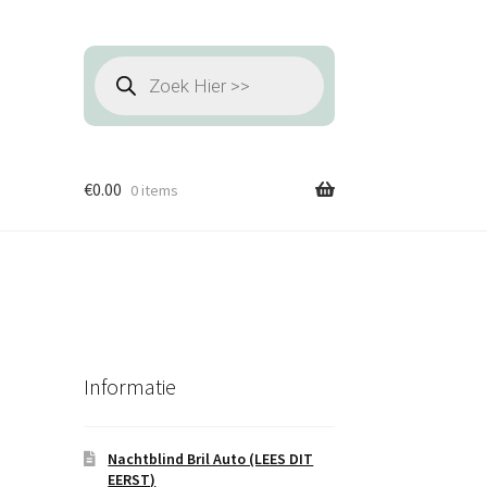
Producten
zoeken
€
0.00
0 items
Informatie
Nachtblind Bril Auto (LEES DIT
EERST)