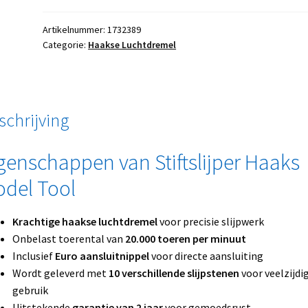
Artikelnummer:
1732389
Categorie:
Haakse Luchtdremel
schrijving
genschappen van Stiftslijper Haaks
del Tool
Krachtige haakse luchtdremel
voor precisie slijpwerk
Onbelast toerental van
20.000 toeren per minuut
Inclusief
Euro aansluitnippel
voor directe aansluiting
Wordt geleverd met
10 verschillende slijpstenen
voor veelzijdi
gebruik
Uitstekende
garantie van 2 jaar
voor gemoedsrust