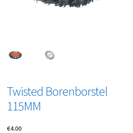
Linkpartners
My account
Over Ons
Overzicht
Privacybeleid
Retourbeleid
Twisted Borenborstel
Videos
115MM
Winkelwagen
€
4.00